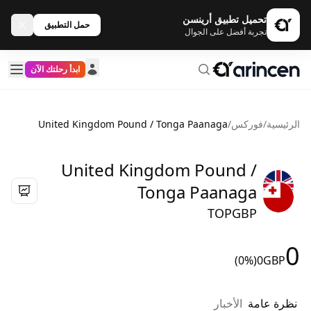
تحميل تطبيق أرينسن
حمل التطبيق
تجربة أفضل على الجوال
ابدأ رحلتك الآن
الرئيسية
/
فوركس
/
United Kingdom Pound / Tonga Paanaga
United Kingdom Pound /
Tonga Paanaga
TOPGBP
0
(0%)
0
GBP
نظرة عامة
الأخبار