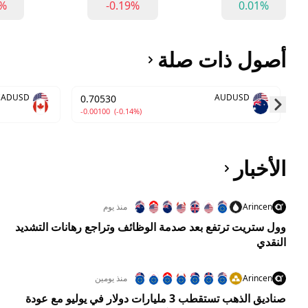
9%
-0.19%
0.01%
أصول ذات صلة
CADUSD
AUDUSD
0.70530
-0.00100
(-0.14%)
Skip to next slide page
الأخبار
Arincen
منذ يوم
وول ستريت ترتفع بعد صدمة الوظائف وتراجع رهانات التشديد
النقدي
Arincen
منذ يومين
صناديق الذهب تستقطب 3 مليارات دولار في يوليو مع عودة