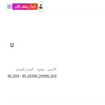
ابدأ رحلتك الآن
الأمس
مفتوح
المدى اليومي
95.203 - 95.203
95.203
95.203