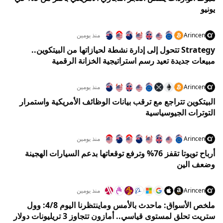
يونيو
Arincen
منذ يومين
Strategy تتحول إلى إدارة نشطة لحيازاتها من البيتكوين..
مبيعات جديدة تعيد رسم استراتيجية الخزانة الرقمية
Arincen
منذ يومين
البيتكوين تتراجع مع ترقب بيانات الوظائف الأمريكية واستمرار
التوترات الجيوسياسية
Arincen
منذ يومين
أرباح تويوتا تقفز 76% وترفع توقعاتها بدعم السيارات الهجينة
وضعف الين
Arincen
منذ يومين
ملخص الأسواق: ماحدث بالأمس وماينتظرنا اليوم 4/8: وول
ستريت تحلق لمستوى قياسي.. أمازون تتجاوز 3 تريليونات دولار