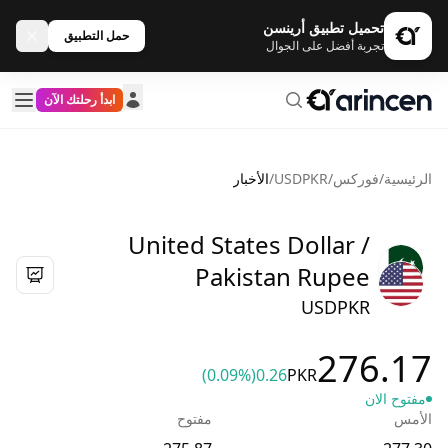
تحميل تطبيق أرينسن
حمل التطبيق
تجربة أفضل على الجوال
ابدأ رحلتك الآن
الرئيسية
/
فوركس
/
USDPKR
/
الأخبار
United States Dollar /
Pakistan Rupee
USDPKR
276.17
(0.09%)
0.26
PKR
مفتوح الان
الأمس
مفتوح