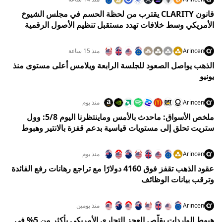
قانون CLARITY يقترب من لحظة الحسم في مجلس الشيوخ
الأمريكي وسط خلافات تهدد مستقبل تنظيم الأصول الرقمية
Arincen
منذ 15 ساعة
الذهب يواصل الصعود للجلسة الرابعة ويلامس أعلى مستوى منذ
يونيو
Arincen
منذ يوم
ملخص الأسواق: ماحدث بالأمس وماينتظرنا اليوم 5/8: وول
ستريت تحلق إلى مستويات قياسية بدعم قفزة بالانتير وهبوط
النفط
Arincen
منذ يوم
عقود الذهب تقفز فوق 4160 دولارًا مع تراجع رهانات رفع الفائدة
وترقب بيانات الوظائف
Arincen
منذ يومين
هبوط الواردات يقلّص العجز التجاري الأمريكي بأكثر من 5% في