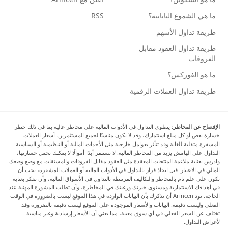
ما هي الشموع اليابانية؟
RSS
طريقة تداول الأسهم
طريقة تداول العقود مقابل
الفروقات
ما هو الفوركس؟
طريقة تداول العملات الرقمية
الإفصاح عن المخاطر:
ينطوي التداول في الأدوات المالية على مخاطر عالية بما في ذلك خطر
خسارة بعض أو كل مبلغ استثمارك، وقد لا يكون مناسبًا لجميع المستثمرين. أسعار العملات
المشفرة متقلبة للغاية وقد تتأثر بعوامل خارجية مثل الأحداث المالية أو التنظيمية أو السياسية.
التداول على الهامش يزيد من المخاطر المالية. لا تستثمر أبدًا أموالًا لا يمكنك تحمل خسارتها،
وادرس بعناية ملاءمة المنتجات المعقدة مثل العقود مقابل الفروقات والمشتقات مع وضع وضعك
المالي في الاعتبار. قبل اتخاذ قرار بالتداول في الأدوات المالية أو العملات المشفرة، يجب أن
تكون على علم تام بالمخاطر والتكاليف المرتبطة بالتداول في الأسواق المالية، وأن تفكر بعناية
في أهدافك الاستثمارية ومستوى خبرتك ورغبتك في المخاطرة، وأن تطلب المشورة المهنية عند
الحاجة. تود Arincen أن تذكرك بأن البيانات الواردة في هذا الموقع ليست بالضرورة في الوقت
الفعلي وليست دقيقة. البيانات والأسعار الموجودة على الموقع ليست دقيقة بالضرورة وقد
تختلف عن السعر الفعلي في أي سوق معينة، مما يعني أن الأسعار إرشادية وغير مناسبة
لأغراض التداول.