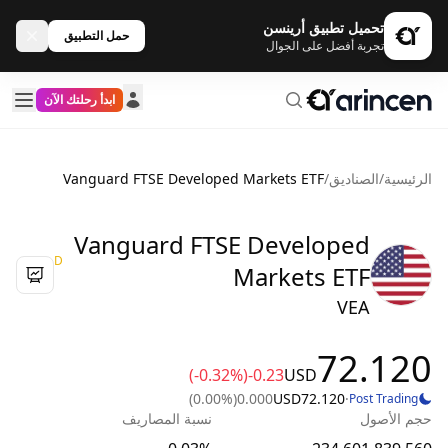
تحميل تطبيق أرينسن
حمل التطبيق
تجربة أفضل على الجوال
ابدأ رحلتك الآن
الرئيسية
/
الصناديق
/
Vanguard FTSE Developed Markets ETF
Vanguard FTSE Developed
D
Markets ETF
VEA
72.120
(-0.32%)
-0.23
USD
(0.00%)
0.000
USD
72.120
·
Post Trading
حجم الأصول
نسبة المصاريف