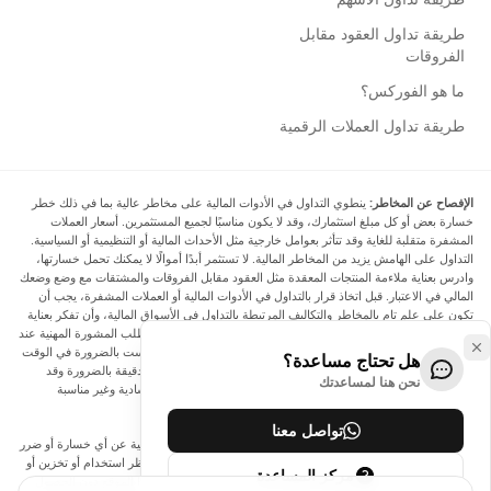
طريقة تداول العقود مقابل
الفروقات
ما هو الفوركس؟
طريقة تداول العملات الرقمية
الإفصاح عن المخاطر:
ينطوي التداول في الأدوات المالية على مخاطر عالية بما في ذلك خطر
خسارة بعض أو كل مبلغ استثمارك، وقد لا يكون مناسبًا لجميع المستثمرين. أسعار العملات
المشفرة متقلبة للغاية وقد تتأثر بعوامل خارجية مثل الأحداث المالية أو التنظيمية أو السياسية.
التداول على الهامش يزيد من المخاطر المالية. لا تستثمر أبدًا أموالًا لا يمكنك تحمل خسارتها،
وادرس بعناية ملاءمة المنتجات المعقدة مثل العقود مقابل الفروقات والمشتقات مع وضع وضعك
المالي في الاعتبار. قبل اتخاذ قرار بالتداول في الأدوات المالية أو العملات المشفرة، يجب أن
تكون على علم تام بالمخاطر والتكاليف المرتبطة بالتداول في الأسواق المالية، وأن تفكر بعناية
في أهدافك الاستثمارية ومستوى خبرتك ورغبتك في المخاطرة، وأن تطلب المشورة المهنية عند
الحاجة. تود Arincen أن تذكرك بأن البيانات الواردة في هذا الموقع ليست بالضرورة في الوقت
هل تحتاج مساعدة؟
الفعلي وليست دقيقة. البيانات والأسعار الموجودة على الموقع ليست دقيقة بالضرورة وقد
نحن هنا لمساعدتك
تختلف عن السعر الفعلي في أي سوق معينة، مما يعني أن الأسعار إرشادية وغير مناسبة
لأغراض التداول.
تواصل معنا
لن يتحمل Arincen وأي مزود للبيانات الواردة في هذا الموقع المسؤولية عن أي خسارة أو ضرر
نتيجة لتداولك، أو اعتمادك على المعلومات الواردة في هذا الموقع. يحظر استخدام أو تخزين أو
مركز المساعدة
إعادة إنتاج أو عرض أو تعديل أو نقل أو توزيع البيانات الموجودة في هذا الموقع دون الحصول