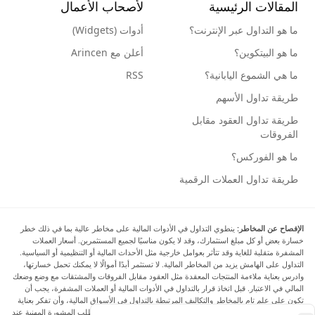
المقالات الرئيسية
لأصحاب الأعمال
ما هو التداول عبر الإنترنت؟
أدوات (Widgets)
ما هو البيتكوين؟
أعلن مع Arincen
ما هي الشموع اليابانية؟
RSS
طريقة تداول الأسهم
طريقة تداول العقود مقابل
الفروقات
ما هو الفوركس؟
طريقة تداول العملات الرقمية
الإفصاح عن المخاطر:
ينطوي التداول في الأدوات المالية على مخاطر عالية بما في ذلك خطر
خسارة بعض أو كل مبلغ استثمارك، وقد لا يكون مناسبًا لجميع المستثمرين. أسعار العملات
المشفرة متقلبة للغاية وقد تتأثر بعوامل خارجية مثل الأحداث المالية أو التنظيمية أو السياسية.
التداول على الهامش يزيد من المخاطر المالية. لا تستثمر أبدًا أموالًا لا يمكنك تحمل خسارتها،
وادرس بعناية ملاءمة المنتجات المعقدة مثل العقود مقابل الفروقات والمشتقات مع وضع وضعك
المالي في الاعتبار. قبل اتخاذ قرار بالتداول في الأدوات المالية أو العملات المشفرة، يجب أن
تكون على علم تام بالمخاطر والتكاليف المرتبطة بالتداول في الأسواق المالية، وأن تفكر بعناية
في أهدافك الاستثمارية ومستوى خبرتك ورغبتك في المخاطرة، وأن تطلب المشورة المهنية عند