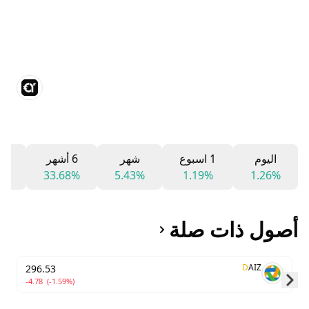
اليوم
1 اسبوع
شهر
6 أشهر
12 ش
1%
33.68%
5.43%
1.19%
1.26%
أصول ذات صلة
D
AIZ
296.53
-4.78
(-1.59%)
Skip to next slide page