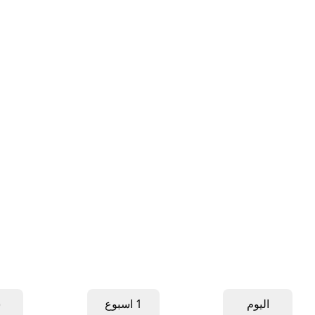
اليوم
1 اسبوع
ش