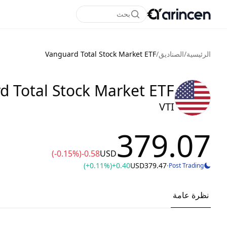
بحث
الرئيسية
/
الصناديق
/
Vanguard Total Stock Market ETF
d Total Stock Market ETF
VTI
379.07
(-0.15%)
-0.58
USD
(+0.11%)
+0.40
USD
379.47
·
Post Trading
نظرة عامة