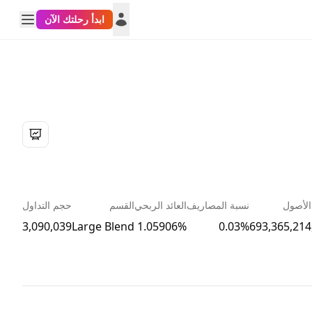
ابدأ رحلتك الآن
لأصول
نسبة المصاريف
العائد الربحي
القسم
حجم التداول
3,090,039
Large Blend
1.05906%
0.03%
693,365,214