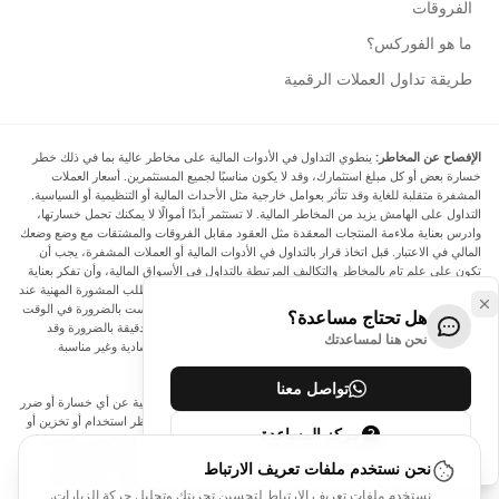
الفروقات
ما هو الفوركس؟
طريقة تداول العملات الرقمية
الإفصاح عن المخاطر:
ينطوي التداول في الأدوات المالية على مخاطر عالية بما في ذلك خطر
خسارة بعض أو كل مبلغ استثمارك، وقد لا يكون مناسبًا لجميع المستثمرين. أسعار العملات
المشفرة متقلبة للغاية وقد تتأثر بعوامل خارجية مثل الأحداث المالية أو التنظيمية أو السياسية.
التداول على الهامش يزيد من المخاطر المالية. لا تستثمر أبدًا أموالًا لا يمكنك تحمل خسارتها،
وادرس بعناية ملاءمة المنتجات المعقدة مثل العقود مقابل الفروقات والمشتقات مع وضع وضعك
المالي في الاعتبار. قبل اتخاذ قرار بالتداول في الأدوات المالية أو العملات المشفرة، يجب أن
تكون على علم تام بالمخاطر والتكاليف المرتبطة بالتداول في الأسواق المالية، وأن تفكر بعناية
في أهدافك الاستثمارية ومستوى خبرتك ورغبتك في المخاطرة، وأن تطلب المشورة المهنية عند
الحاجة. تود Arincen أن تذكرك بأن البيانات الواردة في هذا الموقع ليست بالضرورة في الوقت
هل تحتاج مساعدة؟
الفعلي وليست دقيقة. البيانات والأسعار الموجودة على الموقع ليست دقيقة بالضرورة وقد
نحن هنا لمساعدتك
تختلف عن السعر الفعلي في أي سوق معينة، مما يعني أن الأسعار إرشادية وغير مناسبة
لأغراض التداول.
تواصل معنا
لن يتحمل Arincen وأي مزود للبيانات الواردة في هذا الموقع المسؤولية عن أي خسارة أو ضرر
نتيجة لتداولك، أو اعتمادك على المعلومات الواردة في هذا الموقع. يحظر استخدام أو تخزين أو
مركز المساعدة
إعادة إنتاج أو عرض أو تعديل أو نقل أو توزيع البيانات الموجودة في هذا الموقع دون الحصول
على إذن كتابي صريح مسبق من Arincen و/أو مزود البيانات. جميع حقوق الملكية الفكرية
نحن نستخدم ملفات تعريف الارتباط
محفوظة من قبل مقدمي الخدمة و/أو البورصة التي تقدم البيانات الواردة في هذا الموقع. قد
نستخدم ملفات تعريف الارتباط لتحسين تجربتك وتحليل حركة الزيارات.
يتم تعويض Arincen من قبل المعلنين الذين يظهرون على الموقع، بناءً على تفاعلك مع