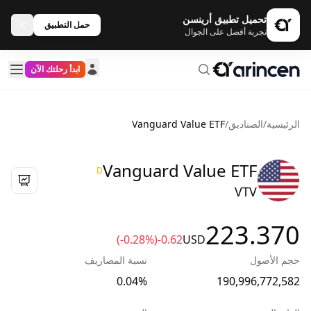
تحميل تطبيق أرينسن
حمل التطبيق
تجربة أفضل على الجوال
ابدأ رحلتك الآن
الرئيسية
/
الصناديق
/
Vanguard Value ETF
Vanguard Value ETF
D
VTV
223.370
(-0.28%)
-0.62
USD
حجم الأصول
نسبة المصاريف
0.04%
190,996,772,582