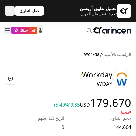
تحميل تطبيق أرينسن
حمل التطبيق
تجربة أفضل على الجوال
ابدأ رحلتك الآن
الرئيسية
/
الأسهم
/
Workday
Workday
D
WDAY
179.670
(5.49%)
9.35
USD
مغلق
حجم التداول
الربح لكل سهم
9
144,664