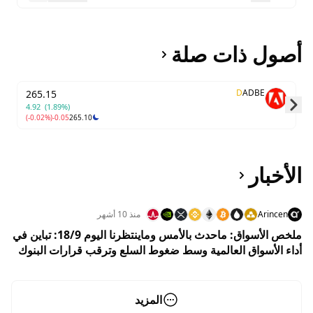
أصول ذات صلة
D
ADBE
265.15
4.92
(1.89%)
(-0.02%)
-0.05
265.10
Skip to next slide page
الأخبار
Arincen
منذ 10 أشهر
ملخص الأسواق: ماحدث بالأمس وماينتظرنا اليوم 18/9: تباين في
أداء الأسواق العالمية وسط ضغوط السلع وترقب قرارات البنوك
المركزية عقب خفض الفائدة الأمريكية
المزيد