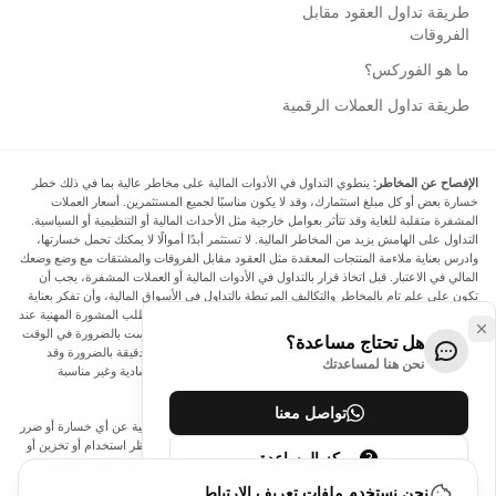
طريقة تداول العقود مقابل
الفروقات
ما هو الفوركس؟
طريقة تداول العملات الرقمية
الإفصاح عن المخاطر:
ينطوي التداول في الأدوات المالية على مخاطر عالية بما في ذلك خطر
خسارة بعض أو كل مبلغ استثمارك، وقد لا يكون مناسبًا لجميع المستثمرين. أسعار العملات
المشفرة متقلبة للغاية وقد تتأثر بعوامل خارجية مثل الأحداث المالية أو التنظيمية أو السياسية.
التداول على الهامش يزيد من المخاطر المالية. لا تستثمر أبدًا أموالًا لا يمكنك تحمل خسارتها،
وادرس بعناية ملاءمة المنتجات المعقدة مثل العقود مقابل الفروقات والمشتقات مع وضع وضعك
المالي في الاعتبار. قبل اتخاذ قرار بالتداول في الأدوات المالية أو العملات المشفرة، يجب أن
تكون على علم تام بالمخاطر والتكاليف المرتبطة بالتداول في الأسواق المالية، وأن تفكر بعناية
في أهدافك الاستثمارية ومستوى خبرتك ورغبتك في المخاطرة، وأن تطلب المشورة المهنية عند
الحاجة. تود Arincen أن تذكرك بأن البيانات الواردة في هذا الموقع ليست بالضرورة في الوقت
هل تحتاج مساعدة؟
الفعلي وليست دقيقة. البيانات والأسعار الموجودة على الموقع ليست دقيقة بالضرورة وقد
نحن هنا لمساعدتك
تختلف عن السعر الفعلي في أي سوق معينة، مما يعني أن الأسعار إرشادية وغير مناسبة
لأغراض التداول.
تواصل معنا
لن يتحمل Arincen وأي مزود للبيانات الواردة في هذا الموقع المسؤولية عن أي خسارة أو ضرر
نتيجة لتداولك، أو اعتمادك على المعلومات الواردة في هذا الموقع. يحظر استخدام أو تخزين أو
مركز المساعدة
إعادة إنتاج أو عرض أو تعديل أو نقل أو توزيع البيانات الموجودة في هذا الموقع دون الحصول
على إذن كتابي صريح مسبق من Arincen و/أو مزود البيانات. جميع حقوق الملكية الفكرية
نحن نستخدم ملفات تعريف الارتباط