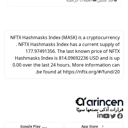
الرقمية بكل دقة وموثوقية.
NFTX Hashmasks Index (MASK) is a cryptocurrency
. NFTX Hashmasks Index has a current supply of
177.97491356. The last known price of NFTX
Hashmasks Index is 814.09692236 USD and is up
0.00 over the last 24 hours. More information can
be found at https://nftx.org/#/fund/20.
قرارات أذكى نصنعها سويًا
LinkedIn
Youtube
Twitter
Facebook
Google Play
App Store