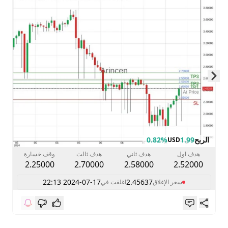
Skip to next slide page
الربح
1.99
0.82%
USD
هدف اول
هدف ثاني
هدف ثالث
وقف خسارة
2.25000
2.70000
2.58000
2.52000
2024-07-17 22:13
2.45637
سعر الإغلاق
اغلقت في