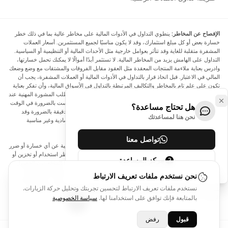
الإفصاح عن المخاطر:
ينطوي التداول في الأدوات المالية على مخاطر عالية بما في ذلك خطر
خسارة بعض أو كل مبلغ استثمارك، وقد لا يكون مناسبًا لجميع المستثمرين. أسعار العملات
المشفرة متقلبة للغاية وقد تتأثر بعوامل خارجية مثل الأحداث المالية أو التنظيمية أو السياسية.
التداول على الهامش يزيد من المخاطر المالية. لا تستثمر أبدًا أموالًا لا يمكنك تحمل خسارتها،
وادرس بعناية ملاءمة المنتجات المعقدة مثل العقود مقابل الفروقات والمشتقات مع وضع وضعك
المالي في الاعتبار. قبل اتخاذ قرار بالتداول في الأدوات المالية أو العملات المشفرة، يجب أن
تكون على علم تام بالمخاطر والتكاليف المرتبطة بالتداول في الأسواق المالية، وأن تفكر بعناية
في أهدافك الاستثمارية ومستوى خبرتك ورغبتك في المخاطرة، وأن تطلب المشورة المهنية عند
الحاجة. تود Arincen أن تذكرك بأن البيانات الواردة في هذا الموقع ليست بالضرورة في الوقت
هل تحتاج مساعدة؟
الفعلي وليست دقيقة. البيانات والأسعار الموجودة على الموقع ليست دقيقة بالضرورة وقد
نحن هنا لمساعدتك
تختلف عن السعر الفعلي في أي سوق معينة، مما يعني أن الأسعار إرشادية وغير مناسبة
لأغراض التداول.
تواصل معنا
لن يتحمل Arincen وأي مزود للبيانات الواردة في هذا الموقع المسؤولية عن أي خسارة أو ضرر
نتيجة لتداولك، أو اعتمادك على المعلومات الواردة في هذا الموقع. يحظر استخدام أو تخزين أو
مركز المساعدة
إعادة إنتاج أو عرض أو تعديل أو نقل أو توزيع البيانات الموجودة في هذا الموقع دون الحصول
على إذن كتابي صريح مسبق من Arincen و/أو مزود البيانات. جميع حقوق الملكية الفكرية
نحن نستخدم ملفات تعريف الارتباط
محفوظة من قبل مقدمي الخدمة و/أو البورصة التي تقدم البيانات الواردة في هذا الموقع. قد
نستخدم ملفات تعريف الارتباط لتحسين تجربتك وتحليل حركة الزيارات.
يتم تعويض Arincen من قبل المعلنين الذين يظهرون على الموقع، بناءً على تفاعلك مع
بالمتابعة فإنك توافق على استخدامنا لها.
سياسة الخصوصية
الإعلانات أو المعلنين.
قبول
رفض