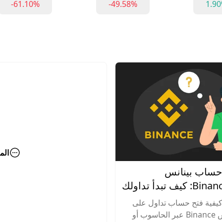
-61.10%
-49.58%
1.9
الم
 حساب بينانس
(Binance) 2026: كيف تبدأ تداولك
ترافية؟
يفية فتح حساب تداول على
منصة بينانس Binance عبر الحاسوب أو