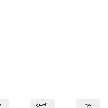
اليوم
1 اسبوع
ش