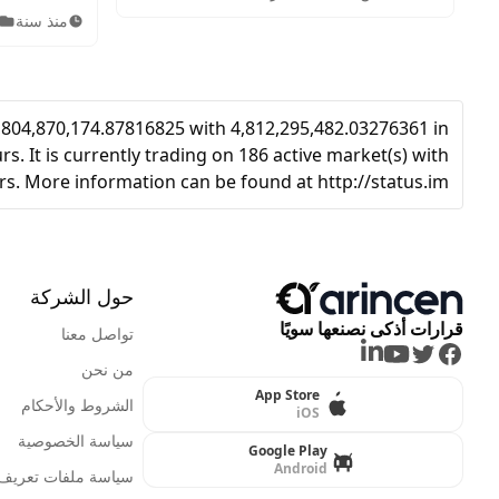
الموضوع إلى استكشاف حكم تداول
عبر التطبي
منذ سنة
العملات الرقمية بكل دقة وموثوقية.
للتسجيل، ال
الحساب، وإيد
بسهولة وأما
6,804,870,174.87816825 with 4,812,295,482.03276361 in
s. It is currently trading on 186 active market(s) with
rs. More information can be found at http://status.im/.
حول الشركة
قرارات أذكى نصنعها سويًا
تواصل معنا
LinkedIn
Youtube
Twitter
Facebook
من نحن
App Store
الشروط والأحكام
iOS
سياسة الخصوصية
Google Play
Android
سياسة ملفات تعريف ا