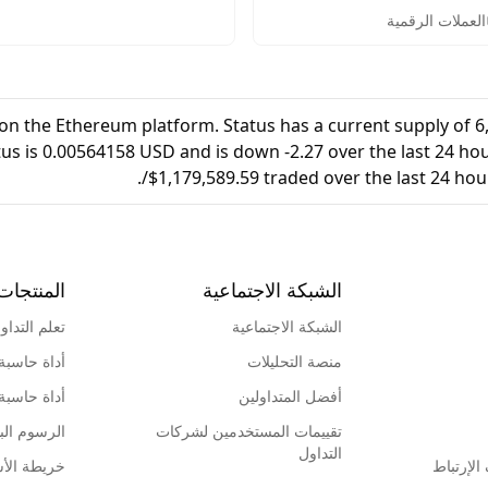
ق خطوة بخطوة. شرح تفصيلي
العملات الرقمية
تحقق من الهوية، تأمين
اع الأموال لبدء التداول
ن.
 on the Ethereum platform. Status has a current supply of 
tus is 0.00564158 USD and is down -2.27 over the last 24 hour
$1,179,589.59 traded over the last 24 hou
الشبكة الاجتماعية
المنتجات
الشبكة الاجتماعية
تعلم التداو
منصة التحليلات
أداة حاسبة
أفضل المتداولين
أداة حاسبة
تقييمات المستخدمين لشركات
الرسوم البي
التداول
لإرتباط
خريطة الأ