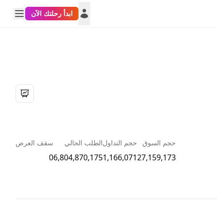
ابدأ رحلتك الآن
حجم السوق
حجم التداول
الطلب الحالي
سقف العرض
0
6,804,870,175
1,166,071
27,159,173