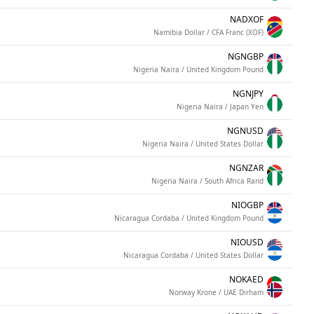
NADXOF
Namibia Dollar / CFA Franc (XOF)
NGNGBP
Nigeria Naira / United Kingdom Pound
NGNJPY
Nigeria Naira / Japan Yen
NGNUSD
Nigeria Naira / United States Dollar
NGNZAR
Nigeria Naira / South Africa Rand
NIOGBP
Nicaragua Cordaba / United Kingdom Pound
NIOUSD
Nicaragua Cordaba / United States Dollar
NOKAED
Norway Krone / UAE Dirham