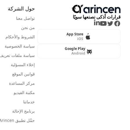
حول الشركة
قرارات أذكى نصنعها سويًا
تواصل معنا
LinkedIn
Youtube
Twitter
Facebook
من نحن
App Store
الشروط والأحكام
iOS
سياسة الخصوصية
Google Play
Android
سياسة ملفات تعريف ا
إخلاء المسؤلية
قوانين الموقع
مركز المساعدة
مكتبة الفيديو
خدماتنا
برنامج الإحالة
حمِّل تطبيق Arincen