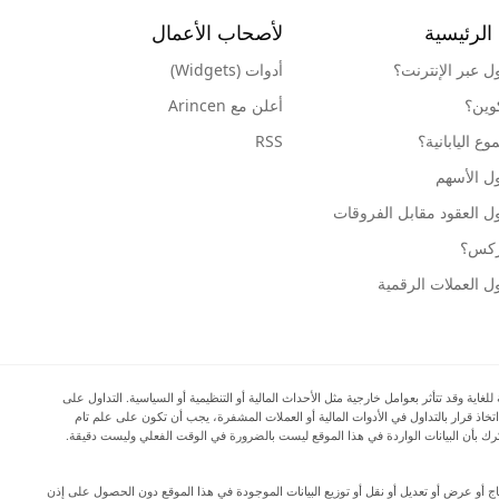
الرئيسية
لأصحاب الأعمال
ول عبر الإنترنت؟
أدوات (Widgets)
كوين؟
أعلن مع Arincen
ع اليابانية؟
RSS
ل الأسهم
ل العقود مقابل الفروقات
وركس؟
ل العملات الرقمية
ية وقد تتأثر بعوامل خارجية مثل الأحداث المالية أو التنظيمية أو السياسية. التداول على
اتخاذ قرار بالتداول في الأدوات المالية أو العملات المشفرة، يجب أن تكون على علم تام
المرتبطة بالتداول في الأسواق المالية، وأن تفكر بعناية في أهدافك الاستثمارية ومستوى خبرتك ورغبتك في المخاطرة، وأن تطلب المشورة المهنية عند الحاجة. تود Arincen أن تذكرك بأن البيانات الواردة في هذا الموقع ليست بالضرورة في الوقت الفعلي وليست دقيقة.
دة إنتاج أو عرض أو تعديل أو نقل أو توزيع البيانات الموجودة في هذا الموقع دون الحصول على إذن