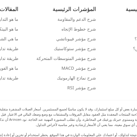
يسية
المؤشرات الرئيسية
المقالات 
شرح الدعم والمقاومة
ما هو التدا
شرح خطوط الإتجاه
ما هو البيت
؟
شرح مؤشر فيبوناتشي
ما هي الشمو
ش؟
شرح مؤشر ستوكاستيك
طريقة تداو
شرح مؤشر المتوسطات المتحركة
طريقة تداو
شرح مؤشر MACD
ما هو الف
شرح نماذج الهارمونيك
طريقة تداو
شرح مؤشر RSI
بعض أو كل مبلغ استثمارك، وقد لا يكون مناسبًا لجميع المستثمرين. أسعار العملات المشفرة متقلبة للغا
 ملاءمة المنتجات المعقدة مثل العقود مقابل الفروقات والمشتقات مع وضع وضعك المالي في الاعتبار. قبل 
بالمخاطر والتكاليف 
أي سوق معينة، مما يعني أن الأسعار إرشادية وغير مناسبة لأغراض التداول.
رة أو ضرر نتيجة لتداولك، أو اعتمادك على المعلومات الواردة في هذا الموقع. يحظر استخدام أو تخزين أو إعا