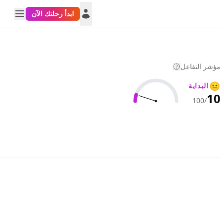
ابدأ رحلتك الآن
مؤشر التفاعل
😐
البداية
10
/100