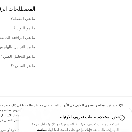
المصطلحات الرئ
ما هي النقطة؟
ما هو اللوت؟
ما هي الرافعة المالية
ما هو التداول بالهام
ما هو التحليل الفني؟
ما هو السبريد؟
الإفصاح عن المخاطر:
ينطوي التداول في الأدوات المالية على مخاطر عالية بما في ذلك خطر خسارة 
الهامش يزيد من المخاطر المالية. لا تستثمر أبدًا أموالًا لا يمكنك تحمل خسارتها، وادرس بعناية
نحن نستخدم ملفات تعريف الارتباط
البيانات والأسعار الموجودة على الموقع ليست دقيقة بالضرورة وقد تختلف عن السعر الفعلي في 
نستخدم ملفات تعريف الارتباط لتحسين تجربتك وتحليل حركة
الزيارات. بالمتابعة فإنك توافق على استخدامنا لها.
سياسة
لن يتحمل Arincen وأي مزود للبيانات الواردة في هذا الموقع المسؤولية عن أي خسا