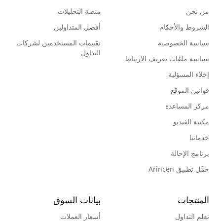
am today am soo grateful to them for their
من نحن
منصة التحليلات
support, commitment, loyalty, and dedication
towards me all thanks to them am so
الشروط والأحكام
أفضل المتداولين
grateful to them and am very happy they
سياسة الخصوصية
تقييمات المستخدمين لشركات
help me to grow financially all thanks to
التداول
سياسة ملفات تعريف الإرتباط
Galaxy ethical tech Email;
galaxyethicaltech@mail.com Whatsapp;
إخلاء المسؤلية
+15072712442
قوانين الموقع
مركز المساعدة
مكتبة الفيديو
خدماتنا
برنامج الإحالة
حمِّل تطبيق Arincen
المنتجات
بيانات السوق
تعلم التداول
أسعار العملات