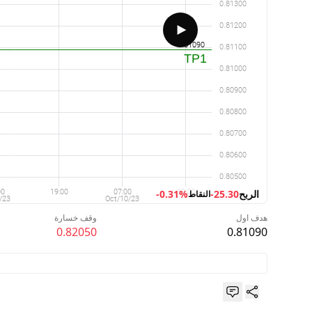
الربح
-25.30
-0.31%
النقاط
هدف اول
وقف خسارة
0.82050
0.81090