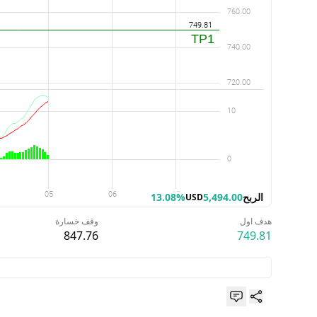
الربح
5,494.00
13.08%
USD
هدف اول
وقف خسارة
847.76
749.81