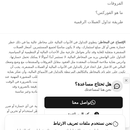
الفروقات
ما هو الفوركس؟
طريقة تداول العملات الرقمية
الإفصاح عن المخاطر:
ينطوي التداول في الأدوات المالية على مخاطر عالية بما في ذلك خطر
خسارة بعض أو كل مبلغ استثمارك، وقد لا يكون مناسبًا لجميع المستثمرين. أسعار العملات
المشفرة متقلبة للغاية وقد تتأثر بعوامل خارجية مثل الأحداث المالية أو التنظيمية أو السياسية.
التداول على الهامش يزيد من المخاطر المالية. لا تستثمر أبدًا أموالًا لا يمكنك تحمل خسارتها،
وادرس بعناية ملاءمة المنتجات المعقدة مثل العقود مقابل الفروقات والمشتقات مع وضع وضعك
المالي في الاعتبار. قبل اتخاذ قرار بالتداول في الأدوات المالية أو العملات المشفرة، يجب أن
تكون على علم تام بالمخاطر والتكاليف المرتبطة بالتداول في الأسواق المالية، وأن تفكر بعناية
في أهدافك الاستثمارية ومستوى خبرتك ورغبتك في المخاطرة، وأن تطلب المشورة المهنية عند
الحاجة. تود Arincen أن تذكرك بأن البيانات الواردة في هذا الموقع ليست بالضرورة في الوقت
هل تحتاج مساعدة؟
الفعلي وليست دقيقة. البيانات والأسعار الموجودة على الموقع ليست دقيقة بالضرورة وقد
نحن هنا لمساعدتك
تختلف عن السعر الفعلي في أي سوق معينة، مما يعني أن الأسعار إرشادية وغير مناسبة
لأغراض التداول.
تواصل معنا
لن يتحمل Arincen وأي مزود للبيانات الواردة في هذا الموقع المسؤولية عن أي خسارة أو ضرر
نتيجة لتداولك، أو اعتمادك على المعلومات الواردة في هذا الموقع. يحظر استخدام أو تخزين أو
مركز المساعدة
إعادة إنتاج أو عرض أو تعديل أو نقل أو توزيع البيانات الموجودة في هذا الموقع دون الحصول
على إذن كتابي صريح مسبق من Arincen و/أو مزود البيانات. جميع حقوق الملكية الفكرية
نحن نستخدم ملفات تعريف الارتباط
محفوظة من قبل مقدمي الخدمة و/أو البورصة التي تقدم البيانات الواردة في هذا الموقع. قد