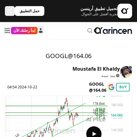
تحميل تطبيق أرينسن
حمل التطبيق
تجربة أفضل على الجوال
ابدأ رحلتك الآن
GOOGL@164.06
Moustafa El Khaldy
منذ سنة
GOOGL
2024-10-22 04:54
BUY
@164.06