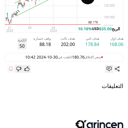
الربح
835.00
10.18%
USD
هدف اول
هدف ثاني
هدف ثالث
وقف خسارة
الكمية
88.18
202.00
178.84
168.06
50
2024-10-30 10:42
180.76
سعر الإغلاق
اغلقت في
التعليقات