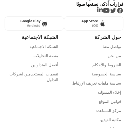
قرارات أذكى نصنعها سويًا
LinkedIn
Youtube
Twitter
Facebook
Google Play
App Store
Android
iOS
حول الشركة
الشبكة الاجتماعية
تواصل معنا
الشبكة الاجتماعية
من نحن
منصة التحليلات
الشروط والأحكام
أفضل المتداولين
سياسة الخصوصية
تقييمات المستخدمين لشركات
التداول
سياسة ملفات تعريف الإرتباط
إخلاء المسؤلية
قوانين الموقع
مركز المساعدة
مكتبة الفيديو