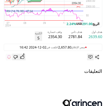
الربح
291.00
2.24%
USD
هدف اول
هدف ثاني
وقف خسارة
الكمية
2354.30
2781.84
2639.60
5
2024-12-02 16:42
2,657.80
سعر الإغلاق
اغلقت في
1
التعليقات