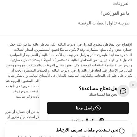
الفروقات
ما هو الفوركس؟
طريقة تداول العملات الرقمية
الإفصاح عن المخاطر:
ينطوي التداول في الأدوات المالية على مخاطر عالية بما في ذلك خطر
خسارة بعض أو كل مبلغ استثمارك، وقد لا يكون مناسبًا لجميع المستثمرين. أسعار العملات
المشفرة متقلبة للغاية وقد تتأثر بعوامل خارجية مثل الأحداث المالية أو التنظيمية أو السياسية.
التداول على الهامش يزيد من المخاطر المالية. لا تستثمر أبدًا أموالًا لا يمكنك تحمل خسارتها،
وادرس بعناية ملاءمة المنتجات المعقدة مثل العقود مقابل الفروقات والمشتقات مع وضع وضعك
المالي في الاعتبار. قبل اتخاذ قرار بالتداول في الأدوات المالية أو العملات المشفرة، يجب أن
تكون على علم تام بالمخاطر والتكاليف المرتبطة بالتداول في الأسواق المالية، وأن تفكر بعناية
في أهدافك الاستثمارية ومستوى خبرتك ورغبتك في المخاطرة، وأن تطلب المشورة المهنية عند
الحاجة. تود Arincen أن تذكرك بأن البيانات الواردة في هذا الموقع ليست بالضرورة في الوقت
هل تحتاج مساعدة؟
الفعلي وليست دقيقة. البيانات والأسعار الموجودة على الموقع ليست دقيقة بالضرورة وقد
نحن هنا لمساعدتك
تختلف عن السعر الفعلي في أي سوق معينة، مما يعني أن الأسعار إرشادية وغير مناسبة
لأغراض التداول.
تواصل معنا
لن يتحمل Arincen وأي مزود للبيانات الواردة في هذا الموقع المسؤولية عن أي خسارة أو ضرر
نتيجة لتداولك، أو اعتمادك على المعلومات الواردة في هذا الموقع. يحظر استخدام أو تخزين أو
مركز المساعدة
إعادة إنتاج أو عرض أو تعديل أو نقل أو توزيع البيانات الموجودة في هذا الموقع دون الحصول
على إذن كتابي صريح مسبق من Arincen و/أو مزود البيانات. جميع حقوق الملكية الفكرية
نحن نستخدم ملفات تعريف الارتباط
محفوظة من قبل مقدمي الخدمة و/أو البورصة التي تقدم البيانات الواردة في هذا الموقع. قد