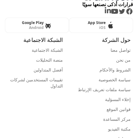
قرارات أذكى نصنعها سويًا
LinkedIn
Youtube
Twitter
Facebook
Google Play
App Store
Android
iOS
حول الشركة
الشبكة الاجتماعية
تواصل معنا
الشبكة الاجتماعية
من نحن
منصة التحليلات
الشروط والأحكام
أفضل المتداولين
سياسة الخصوصية
تقييمات المستخدمين لشركات
التداول
سياسة ملفات تعريف الإرتباط
إخلاء المسؤلية
قوانين الموقع
مركز المساعدة
مكتبة الفيديو