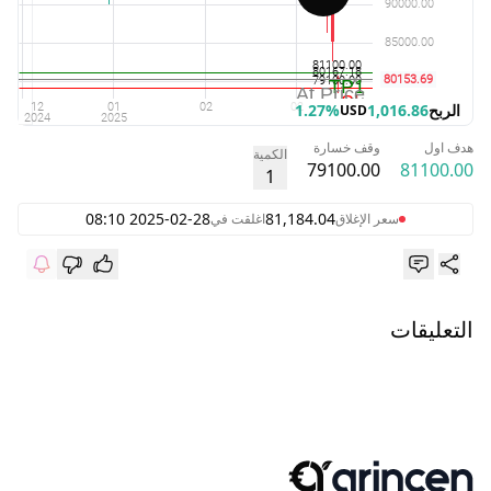
الربح
1,016.86
1.27%
USD
هدف اول
وقف خسارة
الكمية
79100.00
81100.00
1
2025-02-28 08:10
81,184.04
سعر الإغلاق
اغلقت في
التعليقات