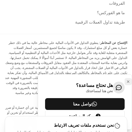
الفروقات
ما هو الفوركس؟
طريقة تداول العملات الرقمية
الإفصاح عن المخاطر:
ينطوي التداول في الأدوات المالية على مخاطر عالية بما في ذلك خطر
خسارة بعض أو كل مبلغ استثمارك، وقد لا يكون مناسبًا لجميع المستثمرين. أسعار العملات
المشفرة متقلبة للغاية وقد تتأثر بعوامل خارجية مثل الأحداث المالية أو التنظيمية أو السياسية.
التداول على الهامش يزيد من المخاطر المالية. لا تستثمر أبدًا أموالًا لا يمكنك تحمل خسارتها،
وادرس بعناية ملاءمة المنتجات المعقدة مثل العقود مقابل الفروقات والمشتقات مع وضع وضعك
المالي في الاعتبار. قبل اتخاذ قرار بالتداول في الأدوات المالية أو العملات المشفرة، يجب أن
تكون على علم تام بالمخاطر والتكاليف المرتبطة بالتداول في الأسواق المالية، وأن تفكر بعناية
في أهدافك الاستثمارية ومستوى خبرتك ورغبتك في المخاطرة، وأن تطلب المشورة المهنية عند
الحاجة. تود Arincen أن تذكرك بأن البيانات الواردة في هذا الموقع ليست بالضرورة في الوقت
هل تحتاج مساعدة؟
الفعلي وليست دقيقة. البيانات والأسعار الموجودة على الموقع ليست دقيقة بالضرورة وقد
نحن هنا لمساعدتك
تختلف عن السعر الفعلي في أي سوق معينة، مما يعني أن الأسعار إرشادية وغير مناسبة
لأغراض التداول.
تواصل معنا
لن يتحمل Arincen وأي مزود للبيانات الواردة في هذا الموقع المسؤولية عن أي خسارة أو ضرر
نتيجة لتداولك، أو اعتمادك على المعلومات الواردة في هذا الموقع. يحظر استخدام أو تخزين أو
مركز المساعدة
إعادة إنتاج أو عرض أو تعديل أو نقل أو توزيع البيانات الموجودة في هذا الموقع دون الحصول
على إذن كتابي صريح مسبق من Arincen و/أو مزود البيانات. جميع حقوق الملكية الفكرية
نحن نستخدم ملفات تعريف الارتباط
محفوظة من قبل مقدمي الخدمة و/أو البورصة التي تقدم البيانات الواردة في هذا الموقع. قد