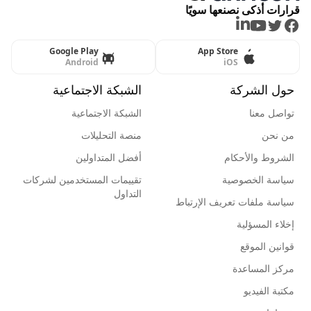
قرارات أذكى نصنعها سويًا
LinkedIn
Youtube
Twitter
Facebook
Google Play
App Store
Android
iOS
حول الشركة
الشبكة الاجتماعية
تواصل معنا
الشبكة الاجتماعية
من نحن
منصة التحليلات
الشروط والأحكام
أفضل المتداولين
سياسة الخصوصية
تقييمات المستخدمين لشركات
التداول
سياسة ملفات تعريف الإرتباط
إخلاء المسؤلية
قوانين الموقع
مركز المساعدة
مكتبة الفيديو