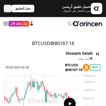
تحميل تطبيق أرينسن
حمل التطبيق
تجربة أفضل على الجوال
ابدأ رحلتك الآن
BTCUSD@80167.18
Hussam Salah
H
منذ سنة
BTCUSD
2025-02-28 05:50
BUY
@80167.18