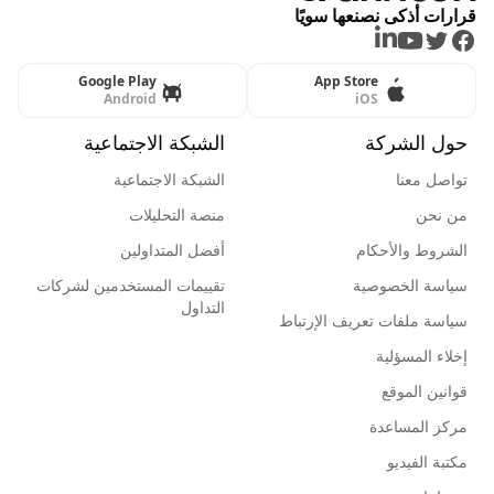
قرارات أذكى نصنعها سويًا
LinkedIn
Youtube
Twitter
Facebook
Google Play
App Store
Android
iOS
حول الشركة
الشبكة الاجتماعية
تواصل معنا
الشبكة الاجتماعية
من نحن
منصة التحليلات
الشروط والأحكام
أفضل المتداولين
سياسة الخصوصية
تقييمات المستخدمين لشركات
التداول
سياسة ملفات تعريف الإرتباط
إخلاء المسؤلية
قوانين الموقع
مركز المساعدة
مكتبة الفيديو