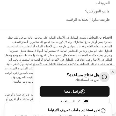
الفروقات
ما هو الفوركس؟
طريقة تداول العملات الرقمية
الإفصاح عن المخاطر:
ينطوي التداول في الأدوات المالية على مخاطر عالية بما في ذلك خطر
خسارة بعض أو كل مبلغ استثمارك، وقد لا يكون مناسبًا لجميع المستثمرين. أسعار العملات
المشفرة متقلبة للغاية وقد تتأثر بعوامل خارجية مثل الأحداث المالية أو التنظيمية أو السياسية.
التداول على الهامش يزيد من المخاطر المالية. لا تستثمر أبدًا أموالًا لا يمكنك تحمل خسارتها،
وادرس بعناية ملاءمة المنتجات المعقدة مثل العقود مقابل الفروقات والمشتقات مع وضع وضعك
المالي في الاعتبار. قبل اتخاذ قرار بالتداول في الأدوات المالية أو العملات المشفرة، يجب أن
تكون على علم تام بالمخاطر والتكاليف المرتبطة بالتداول في الأسواق المالية، وأن تفكر بعناية
في أهدافك الاستثمارية ومستوى خبرتك ورغبتك في المخاطرة، وأن تطلب المشورة المهنية عند
الحاجة. تود Arincen أن تذكرك بأن البيانات الواردة في هذا الموقع ليست بالضرورة في الوقت
هل تحتاج مساعدة؟
الفعلي وليست دقيقة. البيانات والأسعار الموجودة على الموقع ليست دقيقة بالضرورة وقد
نحن هنا لمساعدتك
تختلف عن السعر الفعلي في أي سوق معينة، مما يعني أن الأسعار إرشادية وغير مناسبة
لأغراض التداول.
تواصل معنا
لن يتحمل Arincen وأي مزود للبيانات الواردة في هذا الموقع المسؤولية عن أي خسارة أو ضرر
نتيجة لتداولك، أو اعتمادك على المعلومات الواردة في هذا الموقع. يحظر استخدام أو تخزين أو
مركز المساعدة
إعادة إنتاج أو عرض أو تعديل أو نقل أو توزيع البيانات الموجودة في هذا الموقع دون الحصول
على إذن كتابي صريح مسبق من Arincen و/أو مزود البيانات. جميع حقوق الملكية الفكرية
نحن نستخدم ملفات تعريف الارتباط
محفوظة من قبل مقدمي الخدمة و/أو البورصة التي تقدم البيانات الواردة في هذا الموقع. قد