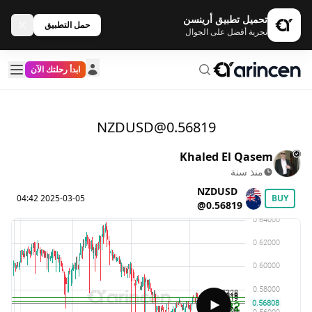
تحميل تطبيق أرينسن
حمل التطبيق
تجربة أفضل على الجوال
ابدأ رحلتك الآن
NZDUSD@0.56819
Khaled El Qasem
منذ سنة
NZDUSD
2025-03-05 04:42
BUY
@0.56819