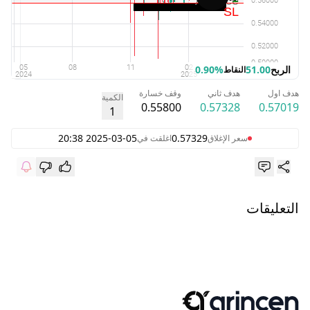
الربح
51.00
0.90%
النقاط
هدف اول
هدف ثاني
وقف خسارة
الكمية
0.55800
0.57328
0.57019
1
2025-03-05 20:38
0.57329
سعر الإغلاق
اغلقت في
التعليقات