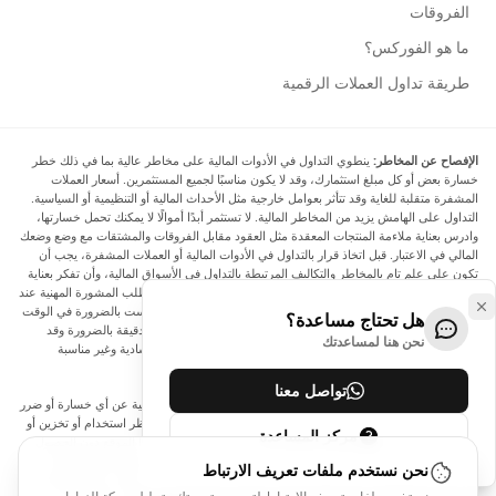
الفروقات
ما هو الفوركس؟
طريقة تداول العملات الرقمية
الإفصاح عن المخاطر:
ينطوي التداول في الأدوات المالية على مخاطر عالية بما في ذلك خطر
خسارة بعض أو كل مبلغ استثمارك، وقد لا يكون مناسبًا لجميع المستثمرين. أسعار العملات
المشفرة متقلبة للغاية وقد تتأثر بعوامل خارجية مثل الأحداث المالية أو التنظيمية أو السياسية.
التداول على الهامش يزيد من المخاطر المالية. لا تستثمر أبدًا أموالًا لا يمكنك تحمل خسارتها،
وادرس بعناية ملاءمة المنتجات المعقدة مثل العقود مقابل الفروقات والمشتقات مع وضع وضعك
المالي في الاعتبار. قبل اتخاذ قرار بالتداول في الأدوات المالية أو العملات المشفرة، يجب أن
تكون على علم تام بالمخاطر والتكاليف المرتبطة بالتداول في الأسواق المالية، وأن تفكر بعناية
في أهدافك الاستثمارية ومستوى خبرتك ورغبتك في المخاطرة، وأن تطلب المشورة المهنية عند
الحاجة. تود Arincen أن تذكرك بأن البيانات الواردة في هذا الموقع ليست بالضرورة في الوقت
هل تحتاج مساعدة؟
الفعلي وليست دقيقة. البيانات والأسعار الموجودة على الموقع ليست دقيقة بالضرورة وقد
نحن هنا لمساعدتك
تختلف عن السعر الفعلي في أي سوق معينة، مما يعني أن الأسعار إرشادية وغير مناسبة
لأغراض التداول.
تواصل معنا
لن يتحمل Arincen وأي مزود للبيانات الواردة في هذا الموقع المسؤولية عن أي خسارة أو ضرر
نتيجة لتداولك، أو اعتمادك على المعلومات الواردة في هذا الموقع. يحظر استخدام أو تخزين أو
مركز المساعدة
إعادة إنتاج أو عرض أو تعديل أو نقل أو توزيع البيانات الموجودة في هذا الموقع دون الحصول
على إذن كتابي صريح مسبق من Arincen و/أو مزود البيانات. جميع حقوق الملكية الفكرية
نحن نستخدم ملفات تعريف الارتباط
محفوظة من قبل مقدمي الخدمة و/أو البورصة التي تقدم البيانات الواردة في هذا الموقع. قد