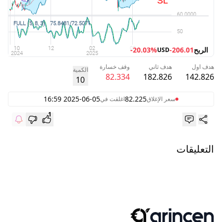
الربح
-206.01
-20.03%
USD
هدف اول
هدف ثاني
وقف خسارة
الكمية
82.334
182.826
142.826
10
2025-06-05 16:59
82.225
سعر الإغلاق
اغلقت في
1
التعليقات