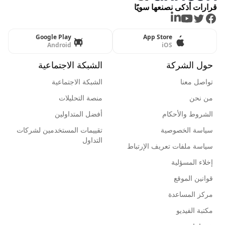
قرارات أذكى نصنعها سويًا
LinkedIn
Youtube
Twitter
Facebook
Google Play
App Store
Android
iOS
حول الشركة
الشبكة الاجتماعية
تواصل معنا
الشبكة الاجتماعية
من نحن
منصة التحليلات
الشروط والأحكام
أفضل المتداولين
سياسة الخصوصية
تقييمات المستخدمين لشركات
التداول
سياسة ملفات تعريف الإرتباط
إخلاء المسؤلية
قوانين الموقع
مركز المساعدة
مكتبة الفيديو