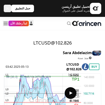
تحميل تطبيق أرينسن
حمل التطبيق
تجربة أفضل على الجوال
ابدأ رحلتك الآن
LTCUSD@102.826
Sara Abdelazim
منذ سنة
LTCUSD
2025-05-13 03:42
BUY
@102.826