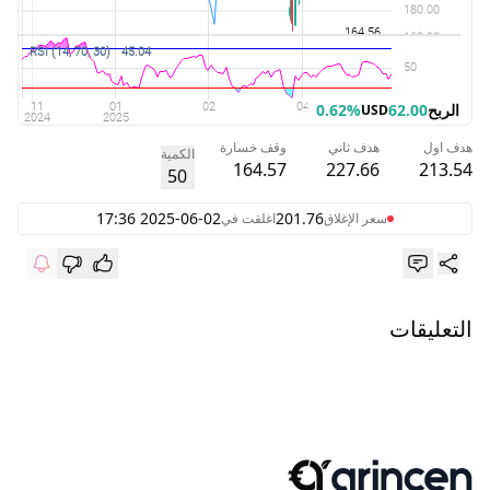
الربح
62.00
0.62%
USD
هدف اول
هدف ثاني
وقف خسارة
الكمية
164.57
227.66
213.54
50
2025-06-02 17:36
201.76
سعر الإغلاق
اغلقت في
التعليقات