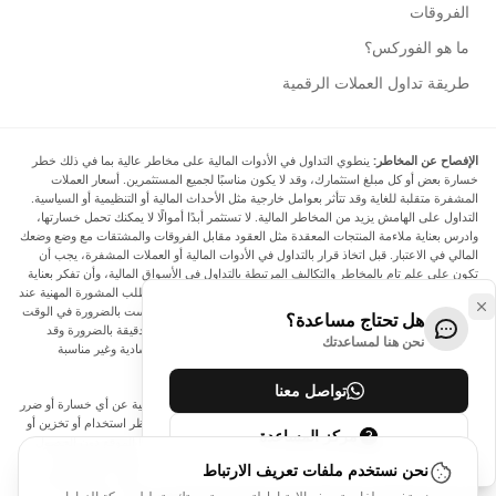
الفروقات
ما هو الفوركس؟
طريقة تداول العملات الرقمية
الإفصاح عن المخاطر:
ينطوي التداول في الأدوات المالية على مخاطر عالية بما في ذلك خطر
خسارة بعض أو كل مبلغ استثمارك، وقد لا يكون مناسبًا لجميع المستثمرين. أسعار العملات
المشفرة متقلبة للغاية وقد تتأثر بعوامل خارجية مثل الأحداث المالية أو التنظيمية أو السياسية.
التداول على الهامش يزيد من المخاطر المالية. لا تستثمر أبدًا أموالًا لا يمكنك تحمل خسارتها،
وادرس بعناية ملاءمة المنتجات المعقدة مثل العقود مقابل الفروقات والمشتقات مع وضع وضعك
المالي في الاعتبار. قبل اتخاذ قرار بالتداول في الأدوات المالية أو العملات المشفرة، يجب أن
تكون على علم تام بالمخاطر والتكاليف المرتبطة بالتداول في الأسواق المالية، وأن تفكر بعناية
في أهدافك الاستثمارية ومستوى خبرتك ورغبتك في المخاطرة، وأن تطلب المشورة المهنية عند
الحاجة. تود Arincen أن تذكرك بأن البيانات الواردة في هذا الموقع ليست بالضرورة في الوقت
هل تحتاج مساعدة؟
الفعلي وليست دقيقة. البيانات والأسعار الموجودة على الموقع ليست دقيقة بالضرورة وقد
نحن هنا لمساعدتك
تختلف عن السعر الفعلي في أي سوق معينة، مما يعني أن الأسعار إرشادية وغير مناسبة
لأغراض التداول.
تواصل معنا
لن يتحمل Arincen وأي مزود للبيانات الواردة في هذا الموقع المسؤولية عن أي خسارة أو ضرر
نتيجة لتداولك، أو اعتمادك على المعلومات الواردة في هذا الموقع. يحظر استخدام أو تخزين أو
مركز المساعدة
إعادة إنتاج أو عرض أو تعديل أو نقل أو توزيع البيانات الموجودة في هذا الموقع دون الحصول
على إذن كتابي صريح مسبق من Arincen و/أو مزود البيانات. جميع حقوق الملكية الفكرية
نحن نستخدم ملفات تعريف الارتباط
محفوظة من قبل مقدمي الخدمة و/أو البورصة التي تقدم البيانات الواردة في هذا الموقع. قد