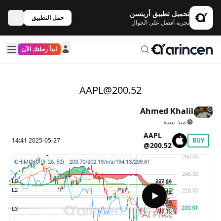
تحميل تطبيق أرينسن
حمل التطبيق
تجربة أفضل على الجوال
ابدأ رحلتك الآن
AAPL@200.52
Ahmed Khalil
منذ سنة
AAPL
2025-05-27 14:41
BUY
@200.52