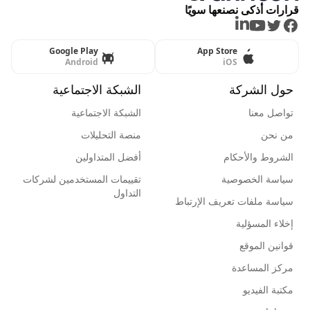
قرارات أذكى نصنعها سويًا
LinkedIn
Youtube
Twitter
Facebook
Google Play
App Store
Android
iOS
حول الشركة
الشبكة الاجتماعية
تواصل معنا
الشبكة الاجتماعية
من نحن
منصة التحليلات
الشروط والأحكام
أفضل المتداولين
سياسة الخصوصية
تقييمات المستخدمين لشركات
التداول
سياسة ملفات تعريف الإرتباط
إخلاء المسؤلية
قوانين الموقع
مركز المساعدة
مكتبة الفيديو