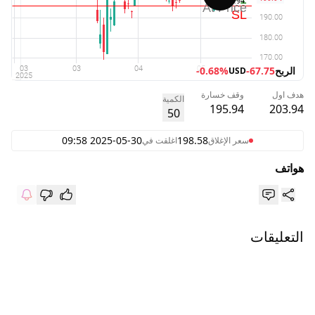
الربح
-67.75
-0.68%
USD
هدف اول
وقف خسارة
الكمية
195.94
203.94
50
2025-05-30 09:58
198.58
سعر الإغلاق
اغلقت في
هواتف
التعليقات