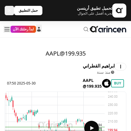
تحميل تطبيق أرينسن
حمل التطبيق
تجربة أفضل على الجوال
ابدأ رحلتك الآن
AAPL@199.935
ابراهيم القطراني
ا
منذ سنة
AAPL
2025-05-30 07:50
BUY
@199.935