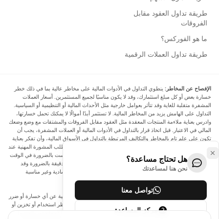
طريقة تداول العقود مقابل
الفروقات
ما هو الفوركس؟
طريقة تداول العملات الرقمية
الإفصاح عن المخاطر:
ينطوي التداول في الأدوات المالية على مخاطر عالية بما في ذلك خطر
خسارة بعض أو كل مبلغ استثمارك، وقد لا يكون مناسبًا لجميع المستثمرين. أسعار العملات
المشفرة متقلبة للغاية وقد تتأثر بعوامل خارجية مثل الأحداث المالية أو التنظيمية أو السياسية.
التداول على الهامش يزيد من المخاطر المالية. لا تستثمر أبدًا أموالًا لا يمكنك تحمل خسارتها،
وادرس بعناية ملاءمة المنتجات المعقدة مثل العقود مقابل الفروقات والمشتقات مع وضع وضعك
المالي في الاعتبار. قبل اتخاذ قرار بالتداول في الأدوات المالية أو العملات المشفرة، يجب أن
تكون على علم تام بالمخاطر والتكاليف المرتبطة بالتداول في الأسواق المالية، وأن تفكر بعناية
في أهدافك الاستثمارية ومستوى خبرتك ورغبتك في المخاطرة، وأن تطلب المشورة المهنية عند
الحاجة. تود Arincen أن تذكرك بأن البيانات الواردة في هذا الموقع ليست بالضرورة في الوقت
هل تحتاج مساعدة؟
الفعلي وليست دقيقة. البيانات والأسعار الموجودة على الموقع ليست دقيقة بالضرورة وقد
نحن هنا لمساعدتك
تختلف عن السعر الفعلي في أي سوق معينة، مما يعني أن الأسعار إرشادية وغير مناسبة
لأغراض التداول.
تواصل معنا
لن يتحمل Arincen وأي مزود للبيانات الواردة في هذا الموقع المسؤولية عن أي خسارة أو ضرر
نتيجة لتداولك، أو اعتمادك على المعلومات الواردة في هذا الموقع. يحظر استخدام أو تخزين أو
مركز المساعدة
إعادة إنتاج أو عرض أو تعديل أو نقل أو توزيع البيانات الموجودة في هذا الموقع دون الحصول