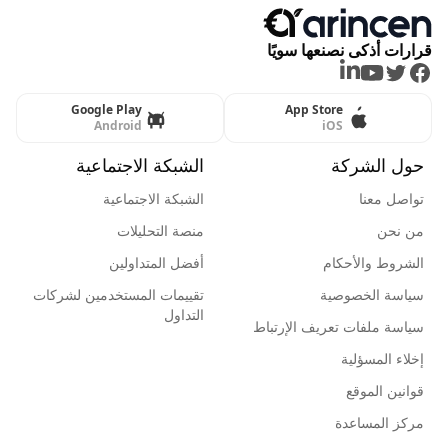
قرارات أذكى نصنعها سويًا
LinkedIn
Youtube
Twitter
Facebook
Google Play
App Store
Android
iOS
حول الشركة
الشبكة الاجتماعية
تواصل معنا
الشبكة الاجتماعية
من نحن
منصة التحليلات
الشروط والأحكام
أفضل المتداولين
سياسة الخصوصية
تقييمات المستخدمين لشركات
التداول
سياسة ملفات تعريف الإرتباط
إخلاء المسؤلية
قوانين الموقع
مركز المساعدة