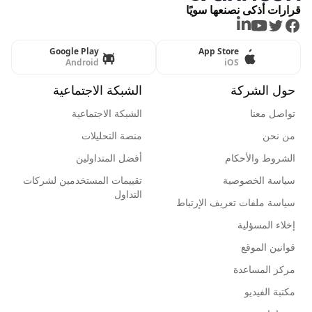
قرارات أذكى نصنعها سويًا
LinkedIn
Youtube
Twitter
Facebook
Google Play
App Store
Android
iOS
حول الشركة
الشبكة الاجتماعية
تواصل معنا
الشبكة الاجتماعية
من نحن
منصة التحليلات
الشروط والأحكام
أفضل المتداولين
سياسة الخصوصية
تقييمات المستخدمين لشركات
التداول
سياسة ملفات تعريف الإرتباط
إخلاء المسؤلية
قوانين الموقع
مركز المساعدة
مكتبة الفيديو