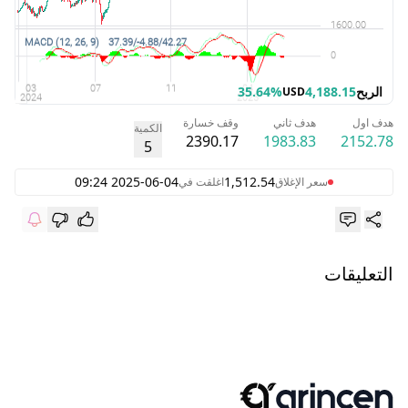
الربح
4,188.15
35.64%
USD
هدف اول
هدف ثاني
وقف خسارة
الكمية
2390.17
1983.83
2152.78
5
2025-06-04 09:24
1,512.54
سعر الإغلاق
اغلقت في
التعليقات