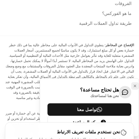
الفروقات
ما هو الفوركس؟
طريقة تداول العملات الرقمية
الإفصاح عن المخاطر:
ينطوي التداول في الأدوات المالية على مخاطر عالية بما في ذلك خطر
خسارة بعض أو كل مبلغ استثمارك، وقد لا يكون مناسبًا لجميع المستثمرين. أسعار العملات
المشفرة متقلبة للغاية وقد تتأثر بعوامل خارجية مثل الأحداث المالية أو التنظيمية أو السياسية.
التداول على الهامش يزيد من المخاطر المالية. لا تستثمر أبدًا أموالًا لا يمكنك تحمل خسارتها،
وادرس بعناية ملاءمة المنتجات المعقدة مثل العقود مقابل الفروقات والمشتقات مع وضع وضعك
المالي في الاعتبار. قبل اتخاذ قرار بالتداول في الأدوات المالية أو العملات المشفرة، يجب أن
تكون على علم تام بالمخاطر والتكاليف المرتبطة بالتداول في الأسواق المالية، وأن تفكر بعناية
في أهدافك الاستثمارية ومستوى خبرتك ورغبتك في المخاطرة، وأن تطلب المشورة المهنية عند
الحاجة. تود Arincen أن تذكرك بأن البيانات الواردة في هذا الموقع ليست بالضرورة في الوقت
هل تحتاج مساعدة؟
الفعلي وليست دقيقة. البيانات والأسعار الموجودة على الموقع ليست دقيقة بالضرورة وقد
نحن هنا لمساعدتك
تختلف عن السعر الفعلي في أي سوق معينة، مما يعني أن الأسعار إرشادية وغير مناسبة
لأغراض التداول.
تواصل معنا
لن يتحمل Arincen وأي مزود للبيانات الواردة في هذا الموقع المسؤولية عن أي خسارة أو ضرر
نتيجة لتداولك، أو اعتمادك على المعلومات الواردة في هذا الموقع. يحظر استخدام أو تخزين أو
مركز المساعدة
إعادة إنتاج أو عرض أو تعديل أو نقل أو توزيع البيانات الموجودة في هذا الموقع دون الحصول
على إذن كتابي صريح مسبق من Arincen و/أو مزود البيانات. جميع حقوق الملكية الفكرية
نحن نستخدم ملفات تعريف الارتباط
محفوظة من قبل مقدمي الخدمة و/أو البورصة التي تقدم البيانات الواردة في هذا الموقع. قد