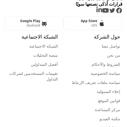
قرارات أذكى نصنعها سويًا
LinkedIn
Youtube
Twitter
Facebook
Google Play
App Store
Android
iOS
حول الشركة
الشبكة الاجتماعية
تواصل معنا
الشبكة الاجتماعية
من نحن
منصة التحليلات
الشروط والأحكام
أفضل المتداولين
سياسة الخصوصية
تقييمات المستخدمين لشركات
التداول
سياسة ملفات تعريف الإرتباط
إخلاء المسؤلية
قوانين الموقع
مركز المساعدة
مكتبة الفيديو