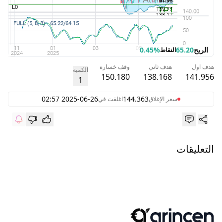
الربح
65.20
0.45%
النقاط
هدف اول
هدف ثاني
وقف خسارة
الكمية
150.180
138.168
141.956
1
2025-06-26 02:57
144.363
سعر الإغلاق
اغلقت في
التعليقات