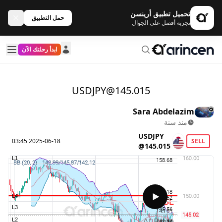
تحميل تطبيق أرينسن
حمل التطبيق
تجربة أفضل على الجوال
ابدأ رحلتك الآن
USDJPY@145.015
Sara Abdelazim
منذ سنة
USDJPY
2025-06-18 03:45
SELL
@145.015