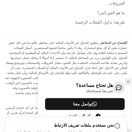
الفروقات
ما هو الفوركس؟
طريقة تداول العملات الرقمية
الإفصاح عن المخاطر:
ينطوي التداول في الأدوات المالية على مخاطر عالية بما في ذلك خطر
خسارة بعض أو كل مبلغ استثمارك، وقد لا يكون مناسبًا لجميع المستثمرين. أسعار العملات
المشفرة متقلبة للغاية وقد تتأثر بعوامل خارجية مثل الأحداث المالية أو التنظيمية أو السياسية.
التداول على الهامش يزيد من المخاطر المالية. لا تستثمر أبدًا أموالًا لا يمكنك تحمل خسارتها،
وادرس بعناية ملاءمة المنتجات المعقدة مثل العقود مقابل الفروقات والمشتقات مع وضع وضعك
المالي في الاعتبار. قبل اتخاذ قرار بالتداول في الأدوات المالية أو العملات المشفرة، يجب أن
تكون على علم تام بالمخاطر والتكاليف المرتبطة بالتداول في الأسواق المالية، وأن تفكر بعناية
في أهدافك الاستثمارية ومستوى خبرتك ورغبتك في المخاطرة، وأن تطلب المشورة المهنية عند
الحاجة. تود Arincen أن تذكرك بأن البيانات الواردة في هذا الموقع ليست بالضرورة في الوقت
هل تحتاج مساعدة؟
الفعلي وليست دقيقة. البيانات والأسعار الموجودة على الموقع ليست دقيقة بالضرورة وقد
نحن هنا لمساعدتك
تختلف عن السعر الفعلي في أي سوق معينة، مما يعني أن الأسعار إرشادية وغير مناسبة
لأغراض التداول.
تواصل معنا
لن يتحمل Arincen وأي مزود للبيانات الواردة في هذا الموقع المسؤولية عن أي خسارة أو ضرر
نتيجة لتداولك، أو اعتمادك على المعلومات الواردة في هذا الموقع. يحظر استخدام أو تخزين أو
مركز المساعدة
إعادة إنتاج أو عرض أو تعديل أو نقل أو توزيع البيانات الموجودة في هذا الموقع دون الحصول
على إذن كتابي صريح مسبق من Arincen و/أو مزود البيانات. جميع حقوق الملكية الفكرية
نحن نستخدم ملفات تعريف الارتباط
محفوظة من قبل مقدمي الخدمة و/أو البورصة التي تقدم البيانات الواردة في هذا الموقع. قد