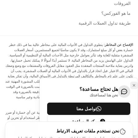
الفروقات
ما هو الفوركس؟
طريقة تداول العملات الرقمية
الإفصاح عن المخاطر:
ينطوي التداول في الأدوات المالية على مخاطر عالية بما في ذلك خطر
خسارة بعض أو كل مبلغ استثمارك، وقد لا يكون مناسبًا لجميع المستثمرين. أسعار العملات
المشفرة متقلبة للغاية وقد تتأثر بعوامل خارجية مثل الأحداث المالية أو التنظيمية أو السياسية.
التداول على الهامش يزيد من المخاطر المالية. لا تستثمر أبدًا أموالًا لا يمكنك تحمل خسارتها،
وادرس بعناية ملاءمة المنتجات المعقدة مثل العقود مقابل الفروقات والمشتقات مع وضع وضعك
المالي في الاعتبار. قبل اتخاذ قرار بالتداول في الأدوات المالية أو العملات المشفرة، يجب أن
تكون على علم تام بالمخاطر والتكاليف المرتبطة بالتداول في الأسواق المالية، وأن تفكر بعناية
في أهدافك الاستثمارية ومستوى خبرتك ورغبتك في المخاطرة، وأن تطلب المشورة المهنية عند
الحاجة. تود Arincen أن تذكرك بأن البيانات الواردة في هذا الموقع ليست بالضرورة في الوقت
هل تحتاج مساعدة؟
الفعلي وليست دقيقة. البيانات والأسعار الموجودة على الموقع ليست دقيقة بالضرورة وقد
نحن هنا لمساعدتك
تختلف عن السعر الفعلي في أي سوق معينة، مما يعني أن الأسعار إرشادية وغير مناسبة
لأغراض التداول.
تواصل معنا
لن يتحمل Arincen وأي مزود للبيانات الواردة في هذا الموقع المسؤولية عن أي خسارة أو ضرر
نتيجة لتداولك، أو اعتمادك على المعلومات الواردة في هذا الموقع. يحظر استخدام أو تخزين أو
مركز المساعدة
إعادة إنتاج أو عرض أو تعديل أو نقل أو توزيع البيانات الموجودة في هذا الموقع دون الحصول
على إذن كتابي صريح مسبق من Arincen و/أو مزود البيانات. جميع حقوق الملكية الفكرية
نحن نستخدم ملفات تعريف الارتباط
محفوظة من قبل مقدمي الخدمة و/أو البورصة التي تقدم البيانات الواردة في هذا الموقع. قد