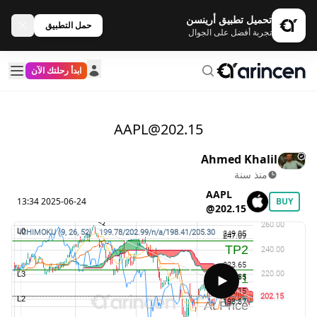
تحميل تطبيق أرينسن
حمل التطبيق
تجربة أفضل على الجوال
ابدأ رحلتك الآن
AAPL@202.15
Ahmed Khalil
منذ سنة
AAPL
2025-06-24 13:34
BUY
@202.15