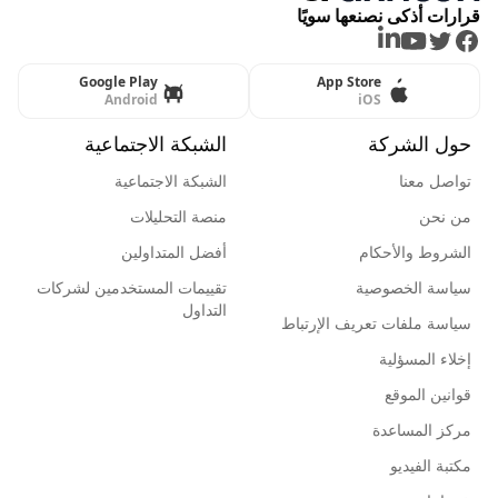
قرارات أذكى نصنعها سويًا
LinkedIn
Youtube
Twitter
Facebook
Google Play
App Store
Android
iOS
حول الشركة
الشبكة الاجتماعية
تواصل معنا
الشبكة الاجتماعية
من نحن
منصة التحليلات
الشروط والأحكام
أفضل المتداولين
سياسة الخصوصية
تقييمات المستخدمين لشركات
التداول
سياسة ملفات تعريف الإرتباط
إخلاء المسؤلية
قوانين الموقع
مركز المساعدة
مكتبة الفيديو