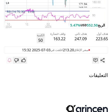
الربح
552.50
5.47%
USD
هدف اول
هدف ثاني
وقف خسارة
الكمية
163.22
247.09
223.65
50
2025-07-03 15:32
213.20
سعر الإغلاق
اغلقت في
التعليقات