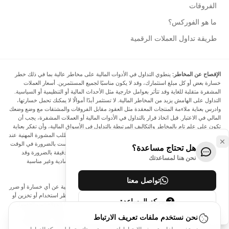
الفروقات
ما هو الفوركس؟
طريقة تداول العملات الرقمية
الإفصاح عن المخاطر:
ينطوي التداول في الأدوات المالية على مخاطر عالية بما في ذلك خطر
خسارة بعض أو كل مبلغ استثمارك، وقد لا يكون مناسبًا لجميع المستثمرين. أسعار العملات
المشفرة متقلبة للغاية وقد تتأثر بعوامل خارجية مثل الأحداث المالية أو التنظيمية أو السياسية.
التداول على الهامش يزيد من المخاطر المالية. لا تستثمر أبدًا أموالًا لا يمكنك تحمل خسارتها،
وادرس بعناية ملاءمة المنتجات المعقدة مثل العقود مقابل الفروقات والمشتقات مع وضع وضعك
المالي في الاعتبار. قبل اتخاذ قرار بالتداول في الأدوات المالية أو العملات المشفرة، يجب أن
تكون على علم تام بالمخاطر والتكاليف المرتبطة بالتداول في الأسواق المالية، وأن تفكر بعناية
في أهدافك الاستثمارية ومستوى خبرتك ورغبتك في المخاطرة، وأن تطلب المشورة المهنية عند
الحاجة. تود Arincen أن تذكرك بأن البيانات الواردة في هذا الموقع ليست بالضرورة في الوقت
هل تحتاج مساعدة؟
الفعلي وليست دقيقة. البيانات والأسعار الموجودة على الموقع ليست دقيقة بالضرورة وقد
نحن هنا لمساعدتك
تختلف عن السعر الفعلي في أي سوق معينة، مما يعني أن الأسعار إرشادية وغير مناسبة
لأغراض التداول.
تواصل معنا
لن يتحمل Arincen وأي مزود للبيانات الواردة في هذا الموقع المسؤولية عن أي خسارة أو ضرر
نتيجة لتداولك، أو اعتمادك على المعلومات الواردة في هذا الموقع. يحظر استخدام أو تخزين أو
مركز المساعدة
إعادة إنتاج أو عرض أو تعديل أو نقل أو توزيع البيانات الموجودة في هذا الموقع دون الحصول
على إذن كتابي صريح مسبق من Arincen و/أو مزود البيانات. جميع حقوق الملكية الفكرية
نحن نستخدم ملفات تعريف الارتباط
محفوظة من قبل مقدمي الخدمة و/أو البورصة التي تقدم البيانات الواردة في هذا الموقع. قد