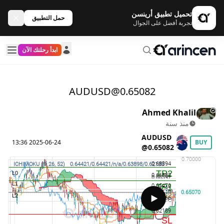
تحميل تطبيق أرينسن
حمل التطبيق
تجربة أفضل على الجوال
ابدأ رحلتك الآن
AUDUSD@0.65082
Ahmed Khalil
منذ سنة
AUDUSD
2025-06-24 13:36
BUY
@0.65082