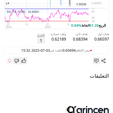
الربح
61.20
0.94%
النقاط
هدف اول
هدف ثاني
وقف خسارة
الكمية
0.62189
0.68394
0.66597
1
2025-07-03 15:32
0.65694
سعر الإغلاق
اغلقت في
التعليقات