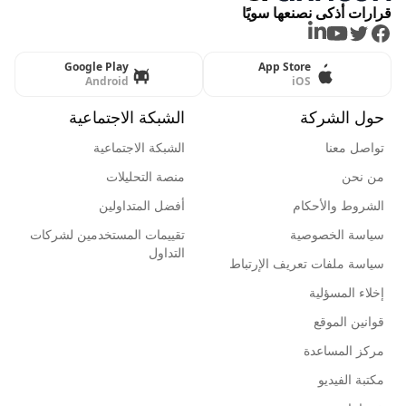
قرارات أذكى نصنعها سويًا
LinkedIn
Youtube
Twitter
Facebook
Google Play
App Store
Android
iOS
حول الشركة
الشبكة الاجتماعية
تواصل معنا
الشبكة الاجتماعية
من نحن
منصة التحليلات
الشروط والأحكام
أفضل المتداولين
سياسة الخصوصية
تقييمات المستخدمين لشركات
التداول
سياسة ملفات تعريف الإرتباط
إخلاء المسؤلية
قوانين الموقع
مركز المساعدة
مكتبة الفيديو