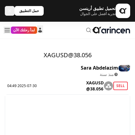
تحميل تطبيق أرينسن
حمل التطبيق
تجربة أفضل على الجوال
ابدأ رحلتك الآن
XAGUSD@38.056
Sara Abdelazim
منذ سنة
XAGUSD
2025-07-30 04:49
SELL
@38.056
Loading data please wait!