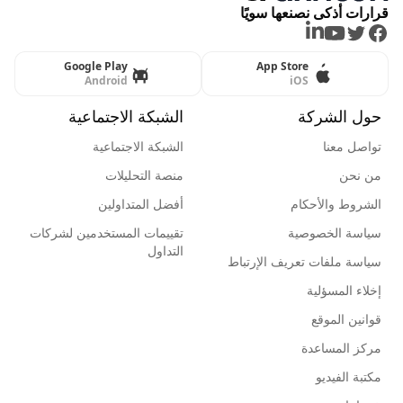
قرارات أذكى نصنعها سويًا
LinkedIn
Youtube
Twitter
Facebook
Google Play
App Store
Android
iOS
حول الشركة
الشبكة الاجتماعية
تواصل معنا
الشبكة الاجتماعية
من نحن
منصة التحليلات
الشروط والأحكام
أفضل المتداولين
سياسة الخصوصية
تقييمات المستخدمين لشركات
التداول
سياسة ملفات تعريف الإرتباط
إخلاء المسؤلية
قوانين الموقع
مركز المساعدة
مكتبة الفيديو