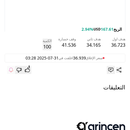
الربح
167.61
2.94%
USD
هدف اول
هدف ثاني
وقف خسارة
الكمية
41.536
34.165
36.723
100
2025-07-31 03:28
36.939
سعر الإغلاق
اغلقت في
1
التعليقات