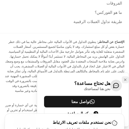
الفروقات
ما هو الفوركس؟
طريقة تداول العملات الرقمية
الإفصاح عن المخاطر:
ينطوي التداول في الأدوات المالية على مخاطر عالية بما في ذلك خطر
خسارة بعض أو كل مبلغ استثمارك، وقد لا يكون مناسبًا لجميع المستثمرين. أسعار العملات
المشفرة متقلبة للغاية وقد تتأثر بعوامل خارجية مثل الأحداث المالية أو التنظيمية أو السياسية.
التداول على الهامش يزيد من المخاطر المالية. لا تستثمر أبدًا أموالًا لا يمكنك تحمل خسارتها،
وادرس بعناية ملاءمة المنتجات المعقدة مثل العقود مقابل الفروقات والمشتقات مع وضع وضعك
المالي في الاعتبار. قبل اتخاذ قرار بالتداول في الأدوات المالية أو العملات المشفرة، يجب أن
تكون على علم تام بالمخاطر والتكاليف المرتبطة بالتداول في الأسواق المالية، وأن تفكر بعناية
في أهدافك الاستثمارية ومستوى خبرتك ورغبتك في المخاطرة، وأن تطلب المشورة المهنية عند
الحاجة. تود Arincen أن تذكرك بأن البيانات الواردة في هذا الموقع ليست بالضرورة في الوقت
هل تحتاج مساعدة؟
الفعلي وليست دقيقة. البيانات والأسعار الموجودة على الموقع ليست دقيقة بالضرورة وقد
نحن هنا لمساعدتك
تختلف عن السعر الفعلي في أي سوق معينة، مما يعني أن الأسعار إرشادية وغير مناسبة
لأغراض التداول.
تواصل معنا
لن يتحمل Arincen وأي مزود للبيانات الواردة في هذا الموقع المسؤولية عن أي خسارة أو ضرر
نتيجة لتداولك، أو اعتمادك على المعلومات الواردة في هذا الموقع. يحظر استخدام أو تخزين أو
مركز المساعدة
إعادة إنتاج أو عرض أو تعديل أو نقل أو توزيع البيانات الموجودة في هذا الموقع دون الحصول
على إذن كتابي صريح مسبق من Arincen و/أو مزود البيانات. جميع حقوق الملكية الفكرية
نحن نستخدم ملفات تعريف الارتباط
محفوظة من قبل مقدمي الخدمة و/أو البورصة التي تقدم البيانات الواردة في هذا الموقع. قد