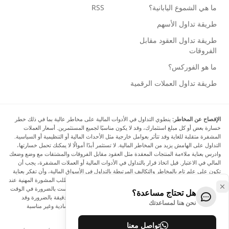
ما هي الشموع اليابانية؟
RSS
طريقة تداول الأسهم
طريقة تداول العقود مقابل
الفروقات
ما هو الفوركس؟
طريقة تداول العملات الرقمية
الإفصاح عن المخاطر:
ينطوي التداول في الأدوات المالية على مخاطر عالية بما في ذلك خطر
خسارة بعض أو كل مبلغ استثمارك، وقد لا يكون مناسبًا لجميع المستثمرين. أسعار العملات
المشفرة متقلبة للغاية وقد تتأثر بعوامل خارجية مثل الأحداث المالية أو التنظيمية أو السياسية.
التداول على الهامش يزيد من المخاطر المالية. لا تستثمر أبدًا أموالًا لا يمكنك تحمل خسارتها،
وادرس بعناية ملاءمة المنتجات المعقدة مثل العقود مقابل الفروقات والمشتقات مع وضع وضعك
المالي في الاعتبار. قبل اتخاذ قرار بالتداول في الأدوات المالية أو العملات المشفرة، يجب أن
تكون على علم تام بالمخاطر والتكاليف المرتبطة بالتداول في الأسواق المالية، وأن تفكر بعناية
في أهدافك الاستثمارية ومستوى خبرتك ورغبتك في المخاطرة، وأن تطلب المشورة المهنية عند
الحاجة. تود Arincen أن تذكرك بأن البيانات الواردة في هذا الموقع ليست بالضرورة في الوقت
هل تحتاج مساعدة؟
الفعلي وليست دقيقة. البيانات والأسعار الموجودة على الموقع ليست دقيقة بالضرورة وقد
نحن هنا لمساعدتك
تختلف عن السعر الفعلي في أي سوق معينة، مما يعني أن الأسعار إرشادية وغير مناسبة
لأغراض التداول.
تواصل معنا