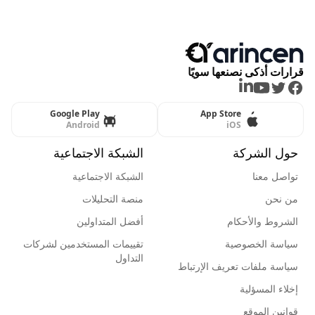
قرارات أذكى نصنعها سويًا
LinkedIn
Youtube
Twitter
Facebook
Google Play
App Store
Android
iOS
حول الشركة
الشبكة الاجتماعية
تواصل معنا
الشبكة الاجتماعية
من نحن
منصة التحليلات
الشروط والأحكام
أفضل المتداولين
سياسة الخصوصية
تقييمات المستخدمين لشركات
التداول
سياسة ملفات تعريف الإرتباط
إخلاء المسؤلية
قوانين الموقع