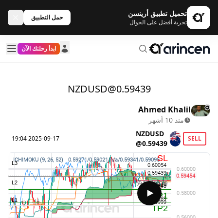
تحميل تطبيق أرينسن
حمل التطبيق
تجربة أفضل على الجوال
ابدأ رحلتك الآن
NZDUSD@0.59439
Ahmed Khalil
منذ 10 أشهر
NZDUSD
2025-09-17 19:04
SELL
@0.59439