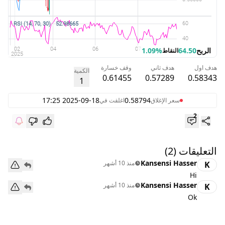
الربح
64.50
1.09%
النقاط
هدف اول
هدف ثاني
وقف خسارة
الكمية
0.61455
0.57289
0.58343
1
2025-09-18 17:25
0.58794
سعر الإغلاق
اغلقت في
2
التعليقات
(2)
Kansensi Hasser
منذ 10 أشهر
K
Hi
Kansensi Hasser
منذ 10 أشهر
K
Ok