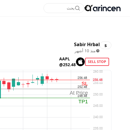
بحث
Sabir Hrbal
s
منذ 10 أشهر
AAPL
SELL STOP
@252.48