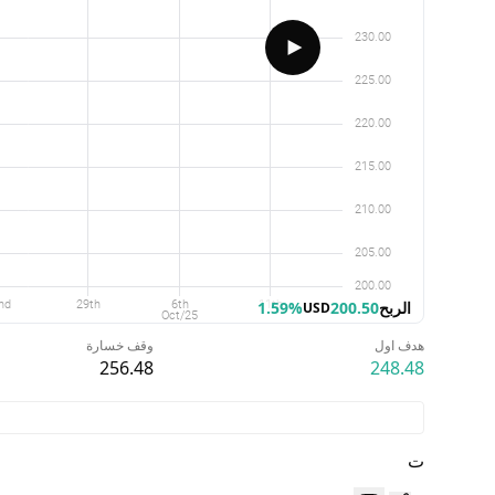
الربح
200.50
1.59%
USD
هدف اول
وقف خسارة
256.48
248.48
ت