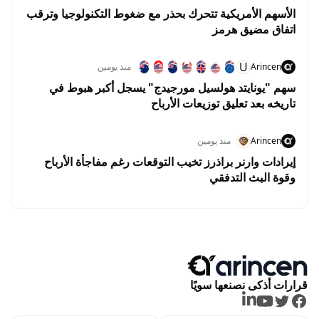
الأسهم الأمريكية تتحرك بحذر مع ضغوط التكنولوجيا وترقب
اتفاق مضيق هرمز
U
Arincen
منذ يومين
سهم "يونايتد هولسيل مورجيدج" يسجل أكبر هبوط في
تاريخه بعد تعليق توزيعات الأرباح
Arincen
منذ يومين
إيرادات وارنر براذرز تخيب التوقعات رغم مفاجأة الأرباح
وقوة البث التدفقي
قرارات أذكى نصنعها سويًا
LinkedIn
Youtube
Twitter
Facebook