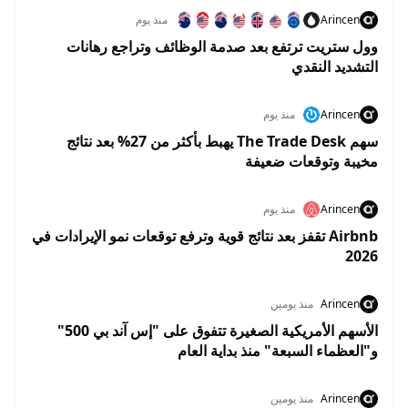
Arincen
منذ يوم
وول ستريت ترتفع بعد صدمة الوظائف وتراجع رهانات
التشديد النقدي
Arincen
منذ يوم
سهم The Trade Desk يهبط بأكثر من 27% بعد نتائج
مخيبة وتوقعات ضعيفة
Arincen
منذ يوم
Airbnb تقفز بعد نتائج قوية وترفع توقعات نمو الإيرادات في
2026
Arincen
منذ يومين
الأسهم الأمريكية الصغيرة تتفوق على "إس آند بي 500"
و"العظماء السبعة" منذ بداية العام
Arincen
منذ يومين