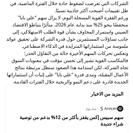
الشركات التي تعرضت لضغوط حادة خلال الفترة الماضية، في
ظل تقييمات أصبحت أكثر جاذبية نسبيًا.
ورغم القفزة القوية المسجلة اليوم، لا يزال سهم “علي بابا”
منخفضًا بنحو 25% منذ بداية عام 2026، متأثرًا بتباطؤ الاقتصاد
الصيني واستمرار المخاوف بشأن قوة الطلب الاستهلاكي، إلى
جانب تساؤلات المستثمرين حول قدرة الشركة على تحقيق عوائد
ملموسة من استثماراتها المتزايدة في الذكاء الاصطناعي.
وتعكس تحركات السهم الأخيرة حالة من التفاؤل الحذر؛
فالمكاسب القوية تشير إلى تحسن مؤقت في معنويات السوق
تجاه الشركة، لكن استدامة هذا الصعود ستظل مرتبطة بنتائج
الأعمال المقبلة، ومدى قدرة “علي بابا” على إثبات أن استثماراتها
الجديدة قادرة على دعم النمو والربحية خلال الفترات القادمة.
المزيد من الاخبار
S
Arincen
منذ يوم
سهم سبيس إكس يقفز بأكثر من 12% بدعم من توصية
شراء جديدة