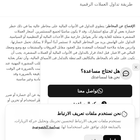
طريقة تداول العملات الرقمية
الإفصاح عن المخاطر:
ينطوي التداول في الأدوات المالية على مخاطر عالية بما في ذلك خطر
خسارة بعض أو كل مبلغ استثمارك، وقد لا يكون مناسبًا لجميع المستثمرين. أسعار العملات
المشفرة متقلبة للغاية وقد تتأثر بعوامل خارجية مثل الأحداث المالية أو التنظيمية أو السياسية.
التداول على الهامش يزيد من المخاطر المالية. لا تستثمر أبدًا أموالًا لا يمكنك تحمل خسارتها،
وادرس بعناية ملاءمة المنتجات المعقدة مثل العقود مقابل الفروقات والمشتقات مع وضع وضعك
المالي في الاعتبار. قبل اتخاذ قرار بالتداول في الأدوات المالية أو العملات المشفرة، يجب أن
تكون على علم تام بالمخاطر والتكاليف المرتبطة بالتداول في الأسواق المالية، وأن تفكر بعناية
في أهدافك الاستثمارية ومستوى خبرتك ورغبتك في المخاطرة، وأن تطلب المشورة المهنية عند
الحاجة. تود Arincen أن تذكرك بأن البيانات الواردة في هذا الموقع ليست بالضرورة في الوقت
هل تحتاج مساعدة؟
الفعلي وليست دقيقة. البيانات والأسعار الموجودة على الموقع ليست دقيقة بالضرورة وقد
نحن هنا لمساعدتك
تختلف عن السعر الفعلي في أي سوق معينة، مما يعني أن الأسعار إرشادية وغير مناسبة
لأغراض التداول.
تواصل معنا
لن يتحمل Arincen وأي مزود للبيانات الواردة في هذا الموقع المسؤولية عن أي خسارة أو ضرر
نتيجة لتداولك، أو اعتمادك على المعلومات الواردة في هذا الموقع. يحظر استخدام أو تخزين أو
مركز المساعدة
إعادة إنتاج أو عرض أو تعديل أو نقل أو توزيع البيانات الموجودة في هذا الموقع دون الحصول
على إذن كتابي صريح مسبق من Arincen و/أو مزود البيانات. جميع حقوق الملكية الفكرية
نحن نستخدم ملفات تعريف الارتباط
محفوظة من قبل مقدمي الخدمة و/أو البورصة التي تقدم البيانات الواردة في هذا الموقع. قد
نستخدم ملفات تعريف الارتباط لتحسين تجربتك وتحليل حركة الزيارات.
يتم تعويض Arincen من قبل المعلنين الذين يظهرون على الموقع، بناءً على تفاعلك مع
الإعلانات أو المعلنين.
بالمتابعة فإنك توافق على استخدامنا لها.
سياسة الخصوصية
قبول
رفض