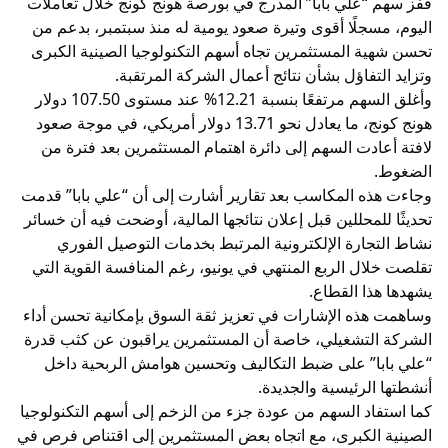
قفز سهم “علي بابا” المدرج في بورصة هونج كونج خلال تعاملات
اليوم، مسجلًا أقوى وتيرة صعود يومية له منذ سبتمبر، بدعم من
تحسن شهية المستثمرين تجاه أسهم التكنولوجيا الصينية الكبرى
وتزايد التفاؤل بشأن نتائج أعمال الشركة المرتقبة.
وأغلق السهم مرتفعًا بنسبة 12.21% عند مستوى 107.50 دولار
هونج كونج، ما يعادل نحو 13.71 دولار أمريكي، في موجة صعود
لافتة أعادت السهم إلى دائرة اهتمام المستثمرين بعد فترة من
الضغوط.
وجاءت هذه المكاسب بعد تقارير أشارت إلى أن “علي بابا” قدمت
تحديثًا للمحللين قبل إعلان نتائجها المالية، أوضحت فيه أن خسائر
نشاط التجارة الإلكترونية المرتبط بخدمات التوصيل الفوري
تقلصت خلال الربع المنتهي في يونيو، رغم المنافسة القوية التي
يشهدها هذا القطاع.
وساهمت هذه الإشارات في تعزيز ثقة السوق بإمكانية تحسن أداء
الشركة التشغيلي، خاصة أن المستثمرين يراقبون عن كثب قدرة
“علي بابا” على ضبط التكاليف وتحسين هوامش الربحية داخل
أنشطتها الرئيسية والجديدة.
كما استفاد السهم من عودة جزء من الزخم إلى أسهم التكنولوجيا
الصينية الكبرى، مع اتجاه بعض المستثمرين إلى اقتناص فرص في