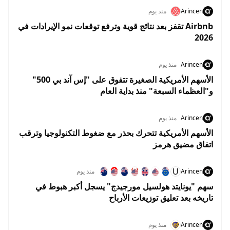
Arincen
منذ يوم
Airbnb تقفز بعد نتائج قوية وترفع توقعات نمو الإيرادات في
2026
Arincen
منذ يوم
الأسهم الأمريكية الصغيرة تتفوق على "إس آند بي 500"
و"العظماء السبعة" منذ بداية العام
Arincen
منذ يوم
الأسهم الأمريكية تتحرك بحذر مع ضغوط التكنولوجيا وترقب
اتفاق مضيق هرمز
U
Arincen
منذ يوم
سهم "يونايتد هولسيل مورجيدج" يسجل أكبر هبوط في
تاريخه بعد تعليق توزيعات الأرباح
Arincen
منذ يوم