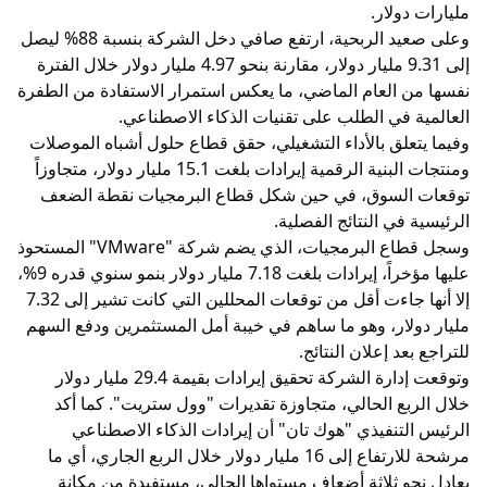
مليارات دولار.
وعلى صعيد الربحية، ارتفع صافي دخل الشركة بنسبة 88% ليصل
إلى 9.31 مليار دولار، مقارنة بنحو 4.97 مليار دولار خلال الفترة
نفسها من العام الماضي، ما يعكس استمرار الاستفادة من الطفرة
العالمية في الطلب على تقنيات الذكاء الاصطناعي.
وفيما يتعلق بالأداء التشغيلي، حقق قطاع حلول أشباه الموصلات
ومنتجات البنية الرقمية إيرادات بلغت 15.1 مليار دولار، متجاوزاً
توقعات السوق، في حين شكل قطاع البرمجيات نقطة الضعف
الرئيسية في النتائج الفصلية.
وسجل قطاع البرمجيات، الذي يضم شركة "VMware" المستحوذ
عليها مؤخراً، إيرادات بلغت 7.18 مليار دولار بنمو سنوي قدره 9%،
إلا أنها جاءت أقل من توقعات المحللين التي كانت تشير إلى 7.32
مليار دولار، وهو ما ساهم في خيبة أمل المستثمرين ودفع السهم
للتراجع بعد إعلان النتائج.
وتوقعت إدارة الشركة تحقيق إيرادات بقيمة 29.4 مليار دولار
خلال الربع الحالي، متجاوزة تقديرات "وول ستريت". كما أكد
الرئيس التنفيذي "هوك تان" أن إيرادات الذكاء الاصطناعي
مرشحة للارتفاع إلى 16 مليار دولار خلال الربع الجاري، أي ما
يعادل نحو ثلاثة أضعاف مستواها الحالي، مستفيدة من مكانة