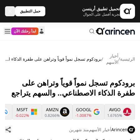
تحميل تطبيق أرينسن
حمل التطبيق
تجربة أفضل على الجوال
ابدأ رحلتك الآن
أخبار
الرئيسية
/
/
برودكوم تسجل نمواً قوياً وتراهن على طفرة الذكاء الاصطناعي.. والسهم يتراجع
الأسهم
برودكوم تسجل نمواً قوياً وتراهن على
طفرة الذكاء الاصطناعي.. والسهم يتراجع
MSFT
AMZN
GOOGL
AVGO
-0.022%
0.8266%
-1.0087%
1.6765%
Arincen
أخبار الأسهم
منذ شهرين