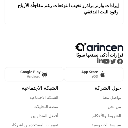
إيرادات وارنر براذرز تخيب التوقعات رغم مفاجأة الأرباح
وقوة البث التدفقي
قرارات أذكى نصنعها سويًا
LinkedIn
Youtube
Twitter
Facebook
Google Play
App Store
Android
iOS
حول الشركة
الشبكة الاجتماعية
تواصل معنا
الشبكة الاجتماعية
من نحن
منصة التحليلات
الشروط والأحكام
أفضل المتداولين
سياسة الخصوصية
تقييمات المستخدمين لشركات