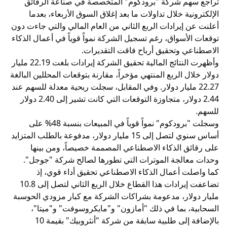
تراجع سهم شركة "برودكوم" المتخصصة في صناعة الرقائق
الإلكترونية خلال تداولات ما بعد إغلاق السوق الأربعاء، بعدما
أعلنت عن إيرادات الربع الثاني من العام المالي والتي جاءت دون
توقعات الأسواق، رغم تسجيل الشركة نمواً قوياً في أعمال الذكاء
الاصطناعي وتحقيق أرباح فاقت التقديرات.
وأظهرت النتائج المالية تحقيق الشركة إيرادات بلغت 22.19 مليار
دولار خلال الربع المنتهي مؤخراً، مقارنة بتوقعات المحللين البالغة
22.27 مليار دولار. وفي المقابل، سجلت ربحية معدلة للسهم عند
2.44 دولار، متجاوزة التوقعات التي كانت تشير إلى 2.40 دولار
للسهم.
وسجلت "برودكوم" نمواً قوياً في المبيعات بنسبة 48% على
أساس سنوي لتصل إلى 15 مليار دولار، مدفوعة بالطلب المتزايد
على رقائق الذكاء الاصطناعي المصممة خصيصاً، ومن بينها
وحدات معالجة الموترات التي تطورها لصالح شركة "جوجل".
كما واصلت أعمال الذكاء الاصطناعي تحقيق أداء قوي، إذ
تضاعفت إيرادات هذا القطاع خلال الربع الثاني لتصل إلى 10.8
مليار دولار، مدعومة بشراكات الشركة مع كبار مزودي الحوسبة
السحابية، بما في ذلك "أمازون" و"مايكروسوفت" و"ميتا"،
بالإضافة إلى طلبية سابقة من شركة "أنثروبيك" بقيمة 10