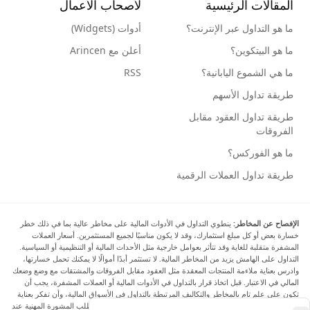
المقالات الرئيسية
لأصحاب الأعمال
ما هو التداول عبر الإنترنت؟
أدوات (Widgets)
ما هو البيتكوين؟
أعلن مع Arincen
ما هي الشموع اليابانية؟
RSS
طريقة تداول الأسهم
طريقة تداول العقود مقابل
الفروقات
ما هو الفوركس؟
طريقة تداول العملات الرقمية
الإفصاح عن المخاطر:
ينطوي التداول في الأدوات المالية على مخاطر عالية بما في ذلك خطر
خسارة بعض أو كل مبلغ استثمارك، وقد لا يكون مناسبًا لجميع المستثمرين. أسعار العملات
المشفرة متقلبة للغاية وقد تتأثر بعوامل خارجية مثل الأحداث المالية أو التنظيمية أو السياسية.
التداول على الهامش يزيد من المخاطر المالية. لا تستثمر أبدًا أموالًا لا يمكنك تحمل خسارتها،
وادرس بعناية ملاءمة المنتجات المعقدة مثل العقود مقابل الفروقات والمشتقات مع وضع وضعك
المالي في الاعتبار. قبل اتخاذ قرار بالتداول في الأدوات المالية أو العملات المشفرة، يجب أن
تكون على علم تام بالمخاطر والتكاليف المرتبطة بالتداول في الأسواق المالية، وأن تفكر بعناية
في أهدافك الاستثمارية ومستوى خبرتك ورغبتك في المخاطرة، وأن تطلب المشورة المهنية عند