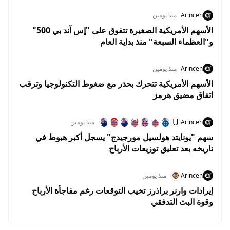
Arincen
منذ يومين
الأسهم الأمريكية الصغيرة تتفوق على "إس آند بي 500"
و"العظماء السبعة" منذ بداية العام
Arincen
منذ يومين
الأسهم الأمريكية تتحرك بحذر مع ضغوط التكنولوجيا وترقب
اتفاق مضيق هرمز
U
Arincen
منذ يومين
سهم "يونايتد هولسيل مورجيدج" يسجل أكبر هبوط في
تاريخه بعد تعليق توزيعات الأرباح
Arincen
منذ يومين
إيرادات وارنر براذرز تخيب التوقعات رغم مفاجأة الأرباح
وقوة البث التدفقي