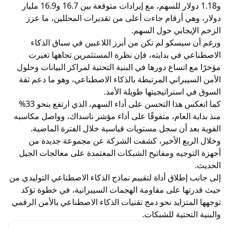
و1.18 دولار للسهم، مع إيرادات متوقعة بين 16.7 و16.9 مليار
دولار، وهي أرقام جاءت أعلى من تقديرات المحللين، ما عزز
الزخم الإيجابي حول السهم.
ورغم أن سيسكو لم تكن من أبرز اللاعبين في سباق الذكاء
الاصطناعي في بدايته، فإن نظرة المستثمرين تجاهها تغيرت
مؤخرًا مع اتساع دورها في البنية التحتية لمراكز البيانات وحلول
الأمن السيبراني المرتبطة بالذكاء الاصطناعي، وهو ما دعم ثقة
السوق في استراتيجيتها طويلة الأمد.
كما انعكس هذا التحسن على أداء السهم، الذي ارتفع بنحو 33%
منذ بداية العام، متفوقًا على أداء مؤشر ناسداك، وواصل مكاسبه
القوية بعد أن سجل مستويات قياسية خلال الفترة الماضية.
وخلال الربع الأخير، كشفت الشركة عن مجموعة جديدة من
أجهزة التوجيه ومفاتيح الشبكات المعتمدة على معالجات الجيل
الحديث.
إلى جانب إطلاق أداة لتقييم نماذج الذكاء الاصطناعي التوليدي من
حيث قدرتها على مقاومة الهجمات السيبرانية، في خطوة تؤكد
توجهها المتزايد نحو دمج تقنيات الذكاء الاصطناعي بالأمن الرقمي
والبنية التحتية للشبكات.