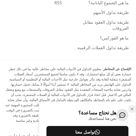
ما هي الشموع اليابانية؟
RSS
طريقة تداول الأسهم
طريقة تداول العقود مقابل
الفروقات
ما هو الفوركس؟
طريقة تداول العملات الرقمية
الإفصاح عن المخاطر:
ينطوي التداول في الأدوات المالية على مخاطر عالية بما في ذلك خطر
خسارة بعض أو كل مبلغ استثمارك، وقد لا يكون مناسبًا لجميع المستثمرين. أسعار العملات
المشفرة متقلبة للغاية وقد تتأثر بعوامل خارجية مثل الأحداث المالية أو التنظيمية أو السياسية.
التداول على الهامش يزيد من المخاطر المالية. لا تستثمر أبدًا أموالًا لا يمكنك تحمل خسارتها،
وادرس بعناية ملاءمة المنتجات المعقدة مثل العقود مقابل الفروقات والمشتقات مع وضع وضعك
المالي في الاعتبار. قبل اتخاذ قرار بالتداول في الأدوات المالية أو العملات المشفرة، يجب أن
تكون على علم تام بالمخاطر والتكاليف المرتبطة بالتداول في الأسواق المالية، وأن تفكر بعناية
في أهدافك الاستثمارية ومستوى خبرتك ورغبتك في المخاطرة، وأن تطلب المشورة المهنية عند
الحاجة. تود Arincen أن تذكرك بأن البيانات الواردة في هذا الموقع ليست بالضرورة في الوقت
هل تحتاج مساعدة؟
الفعلي وليست دقيقة. البيانات والأسعار الموجودة على الموقع ليست دقيقة بالضرورة وقد
نحن هنا لمساعدتك
تختلف عن السعر الفعلي في أي سوق معينة، مما يعني أن الأسعار إرشادية وغير مناسبة
لأغراض التداول.
تواصل معنا
لن يتحمل Arincen وأي مزود للبيانات الواردة في هذا الموقع المسؤولية عن أي خسارة أو ضرر