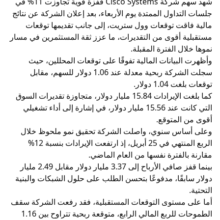
شهد سهم شركة Cisco Systems قفزة قوية تجاوزت 11% في
جلسات التداول الممتدة يوم الأربعاء، بعد إعلان الشركة عن نتائج
مالية فاقت توقعات وول ستريت، إلى جانب تقديمها توقعات
مستقبلية أقوى من التقديرات، ما عزز ثقة المستثمرين في مسار
نموها خلال الفترة المقبلة.
وأظهرت البيانات المالية تفوقًا على توقعات المحللين، حيث
سجلت الشركة ربحية معدلة عند 1.06 دولار للسهم، مقابل
توقعات بلغت 1.04 دولار.
كما بلغت الإيرادات 15.84 مليار دولار، متجاوزة تقديرات السوق
التي كانت عند 15.56 مليار دولار، في إشارة إلى أداء تشغيلي
أقوى من المتوقع.
وعلى أساس سنوي، واصلت الشركة تحقيق نمو ملحوظ خلال
الربع المنتهي في 25 أبريل، إذ ارتفعت الإيرادات بنسبة 12%
مقارنة بالفترة نفسها من العام الماضي.
بينما قفز صافي الأرباح إلى 3.37 مليار دولار مقابل 2.49 مليار
دولار سابقًا، مدفوعًا بتحسن الطلب على حلول الشبكات والبنية
التحتية.
أما على مستوى التوقعات المستقبلية، فقد رفعت الشركة سقف
الطموحات للربع المالي الرابع، متوقعة ربحية تتراوح بين 1.16