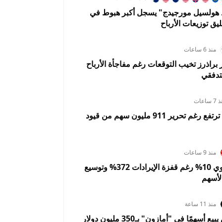
د هولسيل مورجيدج" يسجل أكبر هبوط في
ليق توزيعات الأرباح
منذ 6 ساعات
ر براذرز تخيب التوقعات رغم مفاجأة الأرباح
تدفقي
 ساعات
سبيس إكس ترتفع رغم تحرير 911 مليون سهم من قيود
منذ 9 ساعات
سانديسك تهوي 10% رغم قفزة الإيرادات 372% وتوسيع
لأسهم
منذ 11 ساعة
جيف بيزوس يبيع أسهمًا في "أمازون" بـ350 مليون دولار