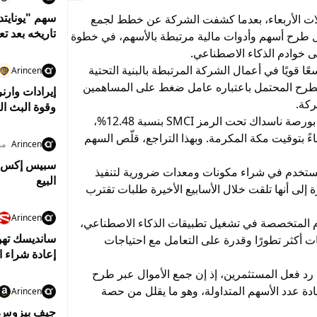
سهم "يونايت
لات الأربعاء، بعدما كشفت الشركة عن خطط لجمع
تاريخه بعد تع
ارات دولار من خلال طرح أسهم وأدوات مالية مرتبطة بالأسهم، في خطوة
ى خوادم الذكاء الاصطناعي.
قويًا في أعمال الشركة المرتبطة بالبنية التحتية
Arincen
 الطرح المحتمل باعتباره عامل ضغط على المساهمين
إيرادات وارن
كة.
وقوة البث ال
وخلال التداولات، انخفض سهم الشركة المدرج في بورصة ناسداك تحت الرمز SMCI بنسبة 12.48%،
ى 35.57 دولار في تمام الساعة 05:08 مساءً بتوقيت مكة المكرمة. وبهذا التراجع، قلّص السهم
Arincen
منذ 7
ُستخدم في شراء مكونات ومعدات ضرورية لتنفيذ
البيع
إلى أنها تلقت خلال الأسابيع الأخيرة طلبات تقترب
Arincen
م المتخصصة في تشغيل تطبيقات الذكاء الاصطناعي،
 أكثر تطورًا وقدرة على التعامل مع احتياجات
إعادة شراء ا
 فعل المستثمرين، إذ إن جمع الأموال عبر طرح
ادة عدد الأسهم المتداولة، وهو ما يقلل من حصة
Arincen