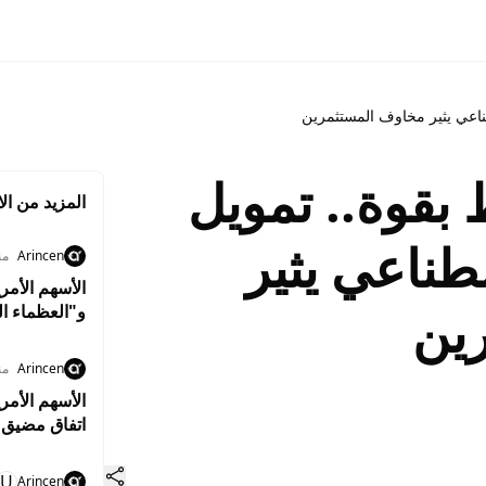
ناعي يثير مخاوف المستثمرين
بقوة.. تمويل
المزيد من الا
طناعي يثير
Arincen
منذ 5
ين
و"العظماء ال
Arincen
منذ 5
الأسهم الأمر
اتفاق مضيق 
U
Arincen