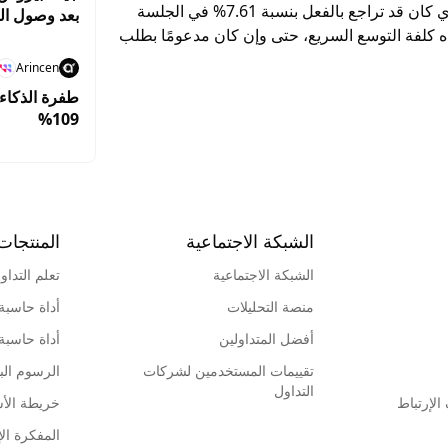
وزادت هذه المخاوف من الضغوط على السهم، الذي كان قد تراجع بالفعل بنسبة 7.61% في الجلسة
بعد وصول ا
ه كلفة التوسع السريع، حتى وإن كان مدعومًا بطلب
Arincen
طفرة الذكاء 
109%
الشبكة الاجتماعية
المنتجات
الشبكة الاجتماعية
تعلم التداو
منصة التحليلات
أداة حاسبة
أفضل المتداولين
أداة حاسبة
تقييمات المستخدمين لشركات
الرسوم البي
التداول
لإرتباط
خريطة الأ
المفكرة الإ