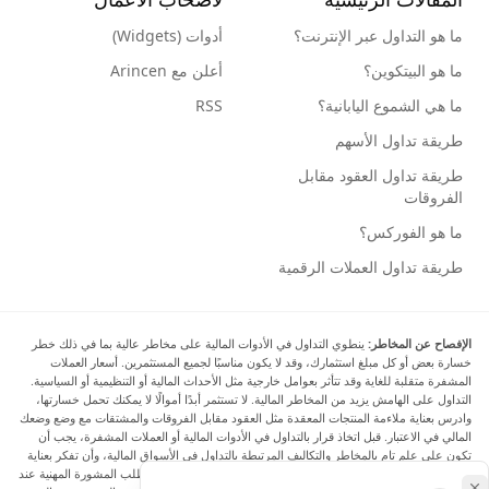
ما هو التداول عبر الإنترنت؟
أدوات (Widgets)
ما هو البيتكوين؟
أعلن مع Arincen
ما هي الشموع اليابانية؟
RSS
طريقة تداول الأسهم
طريقة تداول العقود مقابل
الفروقات
ما هو الفوركس؟
طريقة تداول العملات الرقمية
الإفصاح عن المخاطر:
ينطوي التداول في الأدوات المالية على مخاطر عالية بما في ذلك خطر
خسارة بعض أو كل مبلغ استثمارك، وقد لا يكون مناسبًا لجميع المستثمرين. أسعار العملات
المشفرة متقلبة للغاية وقد تتأثر بعوامل خارجية مثل الأحداث المالية أو التنظيمية أو السياسية.
التداول على الهامش يزيد من المخاطر المالية. لا تستثمر أبدًا أموالًا لا يمكنك تحمل خسارتها،
وادرس بعناية ملاءمة المنتجات المعقدة مثل العقود مقابل الفروقات والمشتقات مع وضع وضعك
المالي في الاعتبار. قبل اتخاذ قرار بالتداول في الأدوات المالية أو العملات المشفرة، يجب أن
تكون على علم تام بالمخاطر والتكاليف المرتبطة بالتداول في الأسواق المالية، وأن تفكر بعناية
في أهدافك الاستثمارية ومستوى خبرتك ورغبتك في المخاطرة، وأن تطلب المشورة المهنية عند