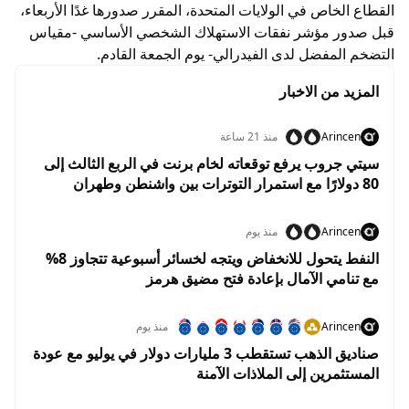
القطاع الخاص في الولايات المتحدة، المقرر صدورها غدًا الأربعاء،
قبل صدور مؤشر نفقات الاستهلاك الشخصي الأساسي -مقياس
التضخم المفضل لدى الفيدرالي- يوم الجمعة القادم.
المزيد من الاخبار
Arincen
منذ 21 ساعة
سيتي جروب يرفع توقعاته لخام برنت في الربع الثالث إلى
80 دولارًا مع استمرار التوترات بين واشنطن وطهران
Arincen
منذ يوم
النفط يتحول للانخفاض ويتجه لخسائر أسبوعية تتجاوز 8%
مع تنامي الآمال بإعادة فتح مضيق هرمز
Arincen
منذ يوم
صناديق الذهب تستقطب 3 مليارات دولار في يوليو مع عودة
المستثمرين إلى الملاذات الآمنة