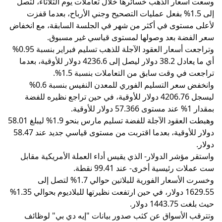
وسعت أسعار الذهب خسائرها خلال تعاملات يوم الثلاثاء، لتصل
إلى 1.5% بفعل عمليات التصحيح وجني الأرباح، بعدما قفزت
لأعلى مستوى في أكثر من شهر في الجلسة السابقة، مع انخفاض
سعر الفضة بعد وصولها لمستوى قياسي غير مسبوق.
وتراجعت أسعار العقود الآجلة للذهب تسليم فبراير بنسبة 0.95%
أي ما يعادل 38.2 دولار ليصل إلى 4236.6 دولار للأوقية، بعدما
تراجعت في وقت سابق من التعاملات بنسبة 1.5%.
وانخفض سعر التسليم الفوري للمعدن النفيس بنسبة 0.6%
ليسجل 4206.76 دولار للأوقية، في حين تراجع نظيره للفضة
بمقدار 1% عند مستوى 57.366 دولار للأوقية.
وهبطت العقود الآجلة للفضة تسليم مارس بنحو 1.9% ليبلغ 58.01
دولار للأوقية، بعدما اقتربت من مستوى قياسي جديد عند 58.47
دولار.
واستقر مؤشر الدولار- الذي يقيس أداء العملة الأمريكية مقابل
ست عملات رئيسية أخرى- عند 99.41 نقطة.
وخسرت الأسعار الفورية للبلاتين حوالي 1.7% لتصل إلى
1629.55 دولار، في حين ارتفعت نظيرتها للبلاديوم بحوالي 1.35%
حيث بلغت 1443.75 دولار.
وتترقب الأسواق عن كثب صدور بيانات "إيه دي بي" لوظائف