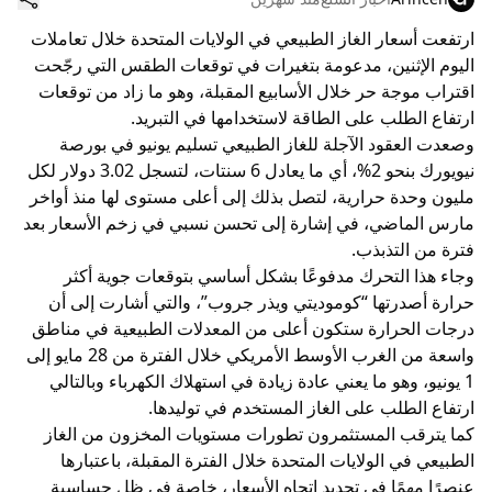
ارتفعت أسعار الغاز الطبيعي في الولايات المتحدة خلال تعاملات
اليوم الإثنين، مدعومة بتغيرات في توقعات الطقس التي رجّحت
اقتراب موجة حر خلال الأسابيع المقبلة، وهو ما زاد من توقعات
ارتفاع الطلب على الطاقة لاستخدامها في التبريد.
وصعدت العقود الآجلة للغاز الطبيعي تسليم يونيو في بورصة
نيويورك بنحو 2%، أي ما يعادل 6 سنتات، لتسجل 3.02 دولار لكل
مليون وحدة حرارية، لتصل بذلك إلى أعلى مستوى لها منذ أواخر
مارس الماضي، في إشارة إلى تحسن نسبي في زخم الأسعار بعد
فترة من التذبذب.
وجاء هذا التحرك مدفوعًا بشكل أساسي بتوقعات جوية أكثر
حرارة أصدرتها “كوموديتي ويذر جروب”، والتي أشارت إلى أن
درجات الحرارة ستكون أعلى من المعدلات الطبيعية في مناطق
واسعة من الغرب الأوسط الأمريكي خلال الفترة من 28 مايو إلى
1 يونيو، وهو ما يعني عادة زيادة في استهلاك الكهرباء وبالتالي
ارتفاع الطلب على الغاز المستخدم في توليدها.
كما يترقب المستثمرون تطورات مستويات المخزون من الغاز
الطبيعي في الولايات المتحدة خلال الفترة المقبلة، باعتبارها
عنصرًا مهمًا في تحديد اتجاه الأسعار، خاصة في ظل حساسية