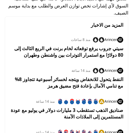
السوق لأي إشارات تخص توازن العرض والطلب مع بداية موسم
الصيف.
المزيد من الاخبار
Arincen
منذ 8 ساعات
سيتي جروب يرفع توقعاته لخام برنت في الربع الثالث إلى
80 دولارًا مع استمرار التوترات بين واشنطن وطهران
Arincen
منذ 14 ساعة
النفط يتحول للانخفاض ويتجه لخسائر أسبوعية تتجاوز 8%
مع تنامي الآمال بإعادة فتح مضيق هرمز
Arincen
منذ 14 ساعة
صناديق الذهب تستقطب 3 مليارات دولار في يوليو مع عودة
المستثمرين إلى الملاذات الآمنة
Arincen
منذ 14 ساعة