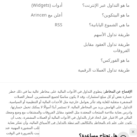
ما هو التداول عبر الإنترنت؟
أدوات (Widgets)
ما هو البيتكوين؟
أعلن مع Arincen
ما هي الشموع اليابانية؟
RSS
طريقة تداول الأسهم
طريقة تداول العقود مقابل
الفروقات
ما هو الفوركس؟
طريقة تداول العملات الرقمية
الإفصاح عن المخاطر:
ينطوي التداول في الأدوات المالية على مخاطر عالية بما في ذلك خطر
خسارة بعض أو كل مبلغ استثمارك، وقد لا يكون مناسبًا لجميع المستثمرين. أسعار العملات
المشفرة متقلبة للغاية وقد تتأثر بعوامل خارجية مثل الأحداث المالية أو التنظيمية أو السياسية.
التداول على الهامش يزيد من المخاطر المالية. لا تستثمر أبدًا أموالًا لا يمكنك تحمل خسارتها،
وادرس بعناية ملاءمة المنتجات المعقدة مثل العقود مقابل الفروقات والمشتقات مع وضع وضعك
المالي في الاعتبار. قبل اتخاذ قرار بالتداول في الأدوات المالية أو العملات المشفرة، يجب أن
تكون على علم تام بالمخاطر والتكاليف المرتبطة بالتداول في الأسواق المالية، وأن تفكر بعناية
في أهدافك الاستثمارية ومستوى خبرتك ورغبتك في المخاطرة، وأن تطلب المشورة المهنية عند
الحاجة. تود Arincen أن تذكرك بأن البيانات الواردة في هذا الموقع ليست بالضرورة في الوقت
هل تحتاج مساعدة؟