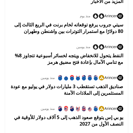
المزيد من الاخبار
Arincen
منذ يوم
سيتي جروب يرفع توقعاته لخام برنت في الربع الثالث إلى
80 دولارًا مع استمرار التوترات بين واشنطن وطهران
Arincen
منذ يومين
النفط يتحول للانخفاض ويتجه لخسائر أسبوعية تتجاوز 8%
مع تنامي الآمال بإعادة فتح مضيق هرمز
Arincen
منذ يومين
صناديق الذهب تستقطب 3 مليارات دولار في يوليو مع عودة
المستثمرين إلى الملاذات الآمنة
Arincen
منذ يومين
يو بي إس يتوقع صعود الذهب إلى 5 آلاف دولار للأوقية في
النصف الأول من 2027