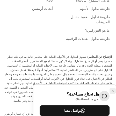
ما هي الشموع اليابانية؟
RSS
طريقة تداول الأسهم
أبحاث أرينسن
طريقة تداول العقود مقابل
الفروقات
ما هو الفوركس؟
طريقة تداول العملات الرقمية
الإفصاح عن المخاطر:
ينطوي التداول في الأدوات المالية على مخاطر عالية بما في ذلك خطر
خسارة بعض أو كل مبلغ استثمارك، وقد لا يكون مناسبًا لجميع المستثمرين. أسعار العملات
المشفرة متقلبة للغاية وقد تتأثر بعوامل خارجية مثل الأحداث المالية أو التنظيمية أو السياسية.
التداول على الهامش يزيد من المخاطر المالية. لا تستثمر أبدًا أموالًا لا يمكنك تحمل خسارتها،
وادرس بعناية ملاءمة المنتجات المعقدة مثل العقود مقابل الفروقات والمشتقات مع وضع وضعك
المالي في الاعتبار. قبل اتخاذ قرار بالتداول في الأدوات المالية أو العملات المشفرة، يجب أن
تكون على علم تام بالمخاطر والتكاليف المرتبطة بالتداول في الأسواق المالية، وأن تفكر بعناية
في أهدافك الاستثمارية ومستوى خبرتك ورغبتك في المخاطرة، وأن تطلب المشورة المهنية عند
الحاجة. تود Arincen أن تذكرك بأن البيانات الواردة في هذا الموقع ليست بالضرورة في الوقت
هل تحتاج مساعدة؟
الفعلي وليست دقيقة. البيانات والأسعار الموجودة على الموقع ليست دقيقة بالضرورة وقد
نحن هنا لمساعدتك
تختلف عن السعر الفعلي في أي سوق معينة، مما يعني أن الأسعار إرشادية وغير مناسبة
لأغراض التداول.
تواصل معنا
لن يتحمل Arincen وأي مزود للبيانات الواردة في هذا الموقع المسؤولية عن أي خسارة أو ضرر