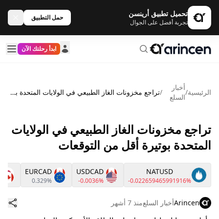
تحميل تطبيق أرينسن
حمل التطبيق
تجربة أفضل على الجوال
ابدأ رحلتك الآن
أخبار
الرئيسية
/
/
تراجع مخزونات الغاز الطبيعي في الولايات المتحدة بوتيرة أقل من التوقعات
السلع
تراجع مخزونات الغاز الطبيعي في الولايات
المتحدة بوتيرة أقل من التوقعات
Y
EURCAD
USDCAD
NATUSD
%
0.329%
-0.0036%
-0.022659465991916%
Arincen
أخبار السلع
منذ 7 أشهر