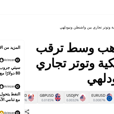
وتوتر تجاري بين واشنطن ونيودلهي
ذهب وسط ترقب
المزيد من الا
ية وتوتر تجاري
Arincen
سيتي جروب ير
دلهي
80 دولارًا مع استمرار التوترات بين واشنطن وطهران
Arincen
USDCAD
GBPUSD
USDJPY
EURUSD
مع تنامي الآ
0.0108%
0.0185%
0.0032%
0.0087%
Arincen