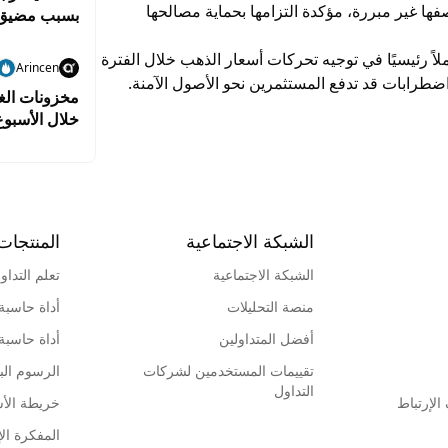
ها غير مبررة، مؤكدة التزامها بحماية مصالحها
بسبب مضيق
لاً رئيسيًا في توجيه تحركات أسعار الذهب خلال الفترة
Arincen
ضطرابات قد تدفع المستثمرين نحو الأصول الآمنة.
مخزونات الغا
خلال الأسبو
الشبكة الاجتماعية
المنتجات
الشبكة الاجتماعية
تعلم التداو
منصة التحليلات
أداة حاسبة
أفضل المتداولين
أداة حاسبة
تقييمات المستخدمين لشركات
الرسوم البي
التداول
لإرتباط
خريطة الأ
المفكرة الإ