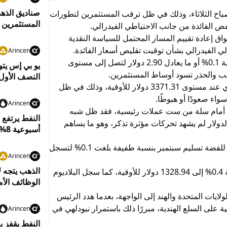
صباح الثلاثاء، وذلك في ظل ترقب المستثمرين لتطورات
المستثمرين إ
ض الفائدة من جانب الاحتياطي الفيدرالي.
اق إعادة تقييم المسار المحتمل للسياسة النقدية
 الفيدرالي بشأن توقيت تقليص أسعار الفائدة.
Arincen
وانخفضت العقود الآجلة للذهب تسليم ديسمبر بنسبة 0.1% أو ما يعادل 2.90 دولار لتصل إلى مستوى
النصف الأول من
وفي المقابل، استقر سعر الذهب في السوق الفوري عند مستوى 3371.31 دولار للأوقية، وذلك في ظل
اء صعودًا أو هبوطًا.
Arincen
كية أمام سلة من ست عملات رئيسية، فقد ظل شبه
النفط يرتفع
ا يشير إلى أن الدولار لم يشهد تحركات مؤثرة تذكر، وهو ما يساهم
أسبوعية 8%
وفي أسواق المعادن الأخرى، ارتفعت العقود الآجلة للفضة تسليم سبتمبر بنسبة طفيفة بلغت 0.1% لتسجل
Arincen
الذهب يتجه ل
في المقابل، تراجعت الأسعار الفورية للبلاتين بنسبة 0.4% إلى 1328.94 دولار للأوقية، كما سجل البلاديوم
الوظائف الأم
لايات المتحدة والهند إلى الواجهة، بعدما هدد الرئيس
على السلع الهندية، مبررًا ذلك باستمرار نيودلهي في
Arincen