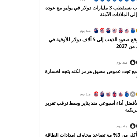
صناديق الذهب تستقطب 3 مليارات دولار في يوليو مع عودة
لى الملاذات الآمنة
منذ يوم
يو بي إس يتوقع صعود الذهب إلى 5 آلاف دولار للأوقية في
 2027
منذ يوم
 مع تجدد غموض مضيق هرمز لكنه يتجه لخسارة
منذ يوم
أفضل أداء أسبوعي منذ يناير وسط ترقب تقرير
ريكية
منذ يوم
النفط يقفز بأكثر من 3% مع تصاعد مخاوف إمدادات الطاقة