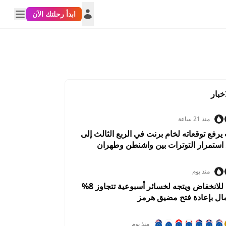
ابدأ رحلتك الآن
خبار
منذ 21 ساعة
فع توقعاته لخام برنت في الربع الثالث إلى
منذ يوم
النفط يتحول للانخفاض ويتجه لخسائر أسبوعية تتجاوز 8%
USD
USDTRY
AUDUSD
USDCHF
NZDUSD
مال بإعادة فتح مضيق هرمز
212%
0.0042%
0.0425%
0.0184%
0.0085%
منذ يوم