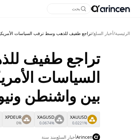
بحث
الرئيسية
/
أخبار السلع
/
تراجع طفيف للذهب وسط ترقب السياسات الأمريكية 
تراجع طفيف لل
السياسات الأمريك
بين واشنطن ونيو
XPDEUR
XAGUSD
XAUUSD
0%
0.0674%
0.0221%
Arincen
أخبار السلع
منذ سنة