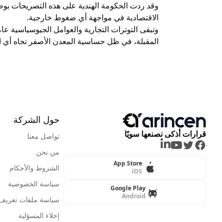
وقد ردت الحكومة الهندية على هذه التصريحات بوصف
الاقتصادية في مواجهة أي ضغوط خارجية.
وتبقى التوترات التجارية والعوامل الجيوسياسية عام
المقبلة، في ظل حساسية المعدن الأصفر تجاه أي ا
حول الشركة
قرارات أذكى نصنعها سويًا
تواصل معنا
LinkedIn
Youtube
Twitter
Facebook
من نحن
App Store
الشروط والأحكام
iOS
سياسة الخصوصية
Google Play
Android
سياسة ملفات تعريف ا
إخلاء المسؤلية