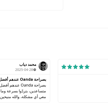
محمد دياب
2025-04-28
بصراحة Oanda عندهم أفضل خدمة زبائن من بين الجميع! ...
بصراحة Oanda عن
متساعدين، بتردّوا بسرعة وما 
معي أي مشكلة، والله منيحين كتير!