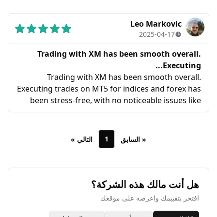
Leo Markovic
2025-04-17
Trading with XM has been smooth overall.
Executing...
Trading with XM has been smooth overall.
Executing trades on MT5 for indices and forex has
been stress-free, with no noticeable issues like
slippage or requotes—at least none that I
encountered. When it comes to withdrawals,
there are multiple methods available, and
1
« السابق
التالي »
approvals are fairly quick. My processing time
took a bit longer than expected, but that was
within reason. I opted for a credit card
withdrawal, knowing it wouldn’t be as fast as
هل أنت مالك هذه الشركة؟
crypto, for example.
افتخر بتقييمك واعرضه على موقعك