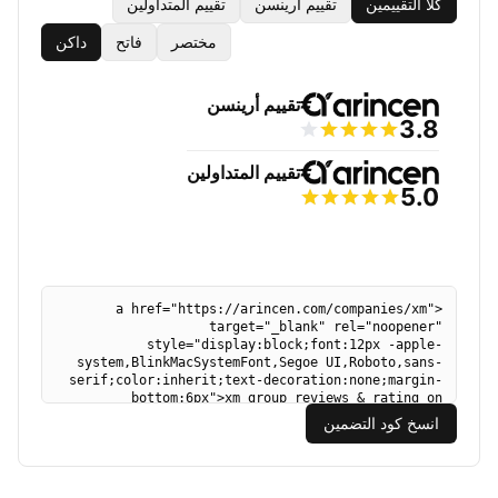
كلا التقييمين
تقييم أرينسن
تقييم المتداولين
مختصر
فاتح
داكن
انسخ كود التضمين