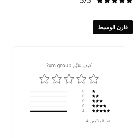
5/5
قارن الوسيط
كيف تقيِّم xm group?
0
0
0
0
4
عدد المقيّمين: 4