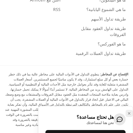
ما هي الشموع اليابانية؟
RSS
طريقة تداول الأسهم
طريقة تداول العقود مقابل
الفروقات
ما هو الفوركس؟
طريقة تداول العملات الرقمية
الإفصاح عن المخاطر:
ينطوي التداول في الأدوات المالية على مخاطر عالية بما في ذلك خطر
خسارة بعض أو كل مبلغ استثمارك، وقد لا يكون مناسبًا لجميع المستثمرين. أسعار العملات
المشفرة متقلبة للغاية وقد تتأثر بعوامل خارجية مثل الأحداث المالية أو التنظيمية أو السياسية.
التداول على الهامش يزيد من المخاطر المالية. لا تستثمر أبدًا أموالًا لا يمكنك تحمل خسارتها،
وادرس بعناية ملاءمة المنتجات المعقدة مثل العقود مقابل الفروقات والمشتقات مع وضع وضعك
المالي في الاعتبار. قبل اتخاذ قرار بالتداول في الأدوات المالية أو العملات المشفرة، يجب أن
تكون على علم تام بالمخاطر والتكاليف المرتبطة بالتداول في الأسواق المالية، وأن تفكر بعناية
في أهدافك الاستثمارية ومستوى خبرتك ورغبتك في المخاطرة، وأن تطلب المشورة المهنية عند
الحاجة. تود Arincen أن تذكرك بأن البيانات الواردة في هذا الموقع ليست بالضرورة في الوقت
هل تحتاج مساعدة؟
الفعلي وليست دقيقة. البيانات والأسعار الموجودة على الموقع ليست دقيقة بالضرورة وقد
نحن هنا لمساعدتك
تختلف عن السعر الفعلي في أي سوق معينة، مما يعني أن الأسعار إرشادية وغير مناسبة
لأغراض التداول.