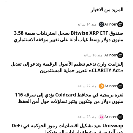
المزيد من الاخبار
Arincen
منذ 14 ساعة
صندوق Bitwise XRP ETF يسجل استردادات بقيمة 3.58
مليون دولار وسط غياب أدلة على تغيير موقفه الاستثماري
من XRP
Arincen
منذ 18 ساعة
إليزابيث وارن تدعم تنظيم الأصول الرقمية وتدعو إلى تعديل
«CLARITY Act» لتعزيز حماية المستثمرين
Arincen
منذ 22 ساعة
ثغرة برمجية في محافظ Coldcard تؤدي إلى سرقة 116
مليون دولار من بيتكوين وتثير تساؤلات حول أمن الحفظ
الذاتي
Arincen
منذ 23 ساعة
Uniswap تعيد تشكيل اقتصاديات رموز الحوكمة في DeFi
عبر آلية حرق مرتبطة بإيرادات البروتوكول