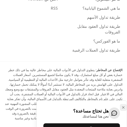
ما هي الشموع اليابانية؟
RSS
طريقة تداول الأسهم
طريقة تداول العقود مقابل
الفروقات
ما هو الفوركس؟
طريقة تداول العملات الرقمية
الإفصاح عن المخاطر:
ينطوي التداول في الأدوات المالية على مخاطر عالية بما في ذلك خطر
خسارة بعض أو كل مبلغ استثمارك، وقد لا يكون مناسبًا لجميع المستثمرين. أسعار العملات
المشفرة متقلبة للغاية وقد تتأثر بعوامل خارجية مثل الأحداث المالية أو التنظيمية أو السياسية.
التداول على الهامش يزيد من المخاطر المالية. لا تستثمر أبدًا أموالًا لا يمكنك تحمل خسارتها،
وادرس بعناية ملاءمة المنتجات المعقدة مثل العقود مقابل الفروقات والمشتقات مع وضع وضعك
المالي في الاعتبار. قبل اتخاذ قرار بالتداول في الأدوات المالية أو العملات المشفرة، يجب أن
تكون على علم تام بالمخاطر والتكاليف المرتبطة بالتداول في الأسواق المالية، وأن تفكر بعناية
في أهدافك الاستثمارية ومستوى خبرتك ورغبتك في المخاطرة، وأن تطلب المشورة المهنية عند
الحاجة. تود Arincen أن تذكرك بأن البيانات الواردة في هذا الموقع ليست بالضرورة في الوقت
هل تحتاج مساعدة؟
الفعلي وليست دقيقة. البيانات والأسعار الموجودة على الموقع ليست دقيقة بالضرورة وقد
نحن هنا لمساعدتك
تختلف عن السعر الفعلي في أي سوق معينة، مما يعني أن الأسعار إرشادية وغير مناسبة
لأغراض التداول.