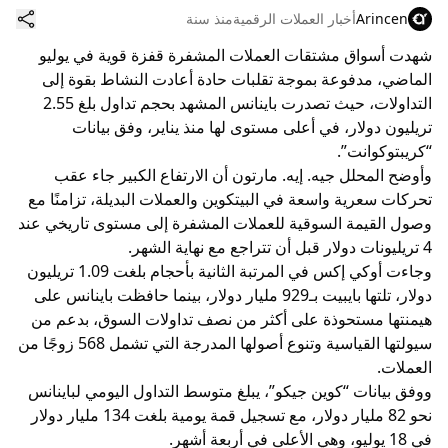
Arincen
أخبار العملات الرقمية
منذ سنة
شهدت أسواق مشتقات العملات المشفرة قفزة قوية في يوليو
الماضي، مدفوعة بموجة تقلبات حادة أعادت النشاط بقوة إلى
التداولات، حيث تصدرت باينانس المشهد بحجم تداول بلغ 2.55
تريليون دولار، في أعلى مستوى لها منذ يناير، وفق بيانات
“كريبتوكوانت”.
وأوضح المحلل جيه. إيه. مارتون أن الارتفاع الكبير جاء عقب
تحركات سعرية واسعة في البيتكوين والعملات البديلة، تزامنًا مع
وصول القيمة السوقية للعملات المشفرة إلى مستوى تاريخي عند
4 تريليونات دولار قبل أن تتراجع مع نهاية الشهر.
وجاءت أوكي إكس في المرتبة الثانية بأحجام بلغت 1.09 تريليون
دولار، تلتها بايبيت بـ929 مليار دولار، بينما حافظت باينانس على
هيمنتها مستحوذة على أكثر من نصف تداولات السوق، بدعم من
سيولتها القياسية وتنوع أصولها المدرجة التي تشمل 568 زوجًا من
العملات.
ووفق بيانات “كوين جيكو”، يبلغ متوسط التداول اليومي لباينانس
نحو 82 مليار دولار، مع تسجيل قمة يومية بلغت 134 مليار دولار
في 18 يوليو، وهي الأعلى في أربعة أشهر.