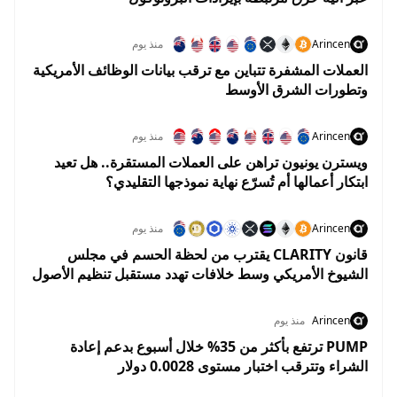
Arincen
منذ يوم
العملات المشفرة تتباين مع ترقب بيانات الوظائف الأمريكية
وتطورات الشرق الأوسط
Arincen
منذ يوم
ويسترن يونيون تراهن على العملات المستقرة.. هل تعيد
ابتكار أعمالها أم تُسرّع نهاية نموذجها التقليدي؟
Arincen
منذ يوم
قانون CLARITY يقترب من لحظة الحسم في مجلس
الشيوخ الأمريكي وسط خلافات تهدد مستقبل تنظيم الأصول
الرقمية
Arincen
منذ يوم
PUMP ترتفع بأكثر من 35% خلال أسبوع بدعم إعادة
الشراء وتترقب اختبار مستوى 0.0028 دولار