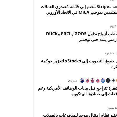
Bridge التابعة لـStripe تنضم إلى قائمة مُصدري العملات
وجب MiCA في الاتحاد الأوروبي
ذ يوم
OKX تعلن شطب أزواج تداول GODS وPRCL وDUCK
ني يمتد حتى نوفمبر
منذ يوم
كراكن تضيف حقوق التصويت إلى xStocks لتعزيز حوكمة
ّزة
منذ يوم
فرة تتراجع قبل بيانات الوظائف الأمريكية رغم
فقات إلى صناديق البيتكوين
ذ يومين
تبر نظام امتثال موحد للمدفوعات بالعملات