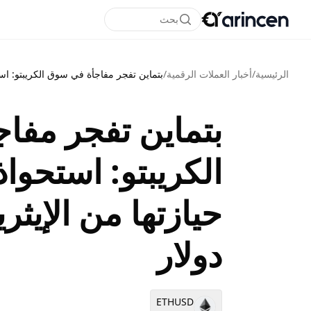
بحث
الرئيسية
/
أخبار العملات الرقمية
/
بتماين تفجر مفاجأة في سوق الكريبتو: استحواذ ضخ
بتماين تفجر مفا
الكريبتو: استحوا
دولار
ETHUSD