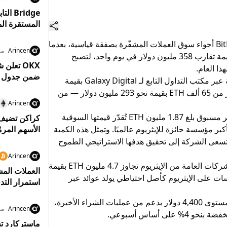
المستقرة المعتمدين بم
أشعلت شركة BitMine Immersion Technologies أجواء سوق العملات المشفّرة بصفقة قياسية، بعدما
Arincen
من
استحوذت على ما يقارب 80,325 إيثريوم (ETH) بقيمة تقارب 358 مليون دولار في يوم واحد، لتصبح
ا العام.
ضمن جدول زم
ووفق بيانات Arkham، جرى تنفيذ جزء من العملية عبر مكتب التداول التابع لـ Galaxy Digital بقيمة
64.7 مليون دولار، فيما جاءت الحصة الأكبر — أكثر من 65 ألف ETH بقيمة نحو 293 مليون دولار — من
Arincen
بهذه الخطوة، رفعت بتماين حيازاتها إلى مستوى غير مسبوق بلغ 1.87 مليون ETH تُقدّر قيمتها السوقية
لريادة كأكبر مؤسسة حائزة للإيثريوم عالميًا. وتمثل هذه الكمية
الأسهم المرم
ينما تسعى الشركة إلى تحقيق هدفها الاستراتيجي الطموح
Arincen
أن إجمالي حيازات الشركات العامة من الإيثريوم تجاوز 4.7 مليون ETH بقيمة
العملات المش
لمؤسسات على الإيثريوم كأصل احتياطي يولد عوائد عبر
استمرار التد
في الوقت نفسه، ارتفعت أسعار الإيثريوم لتتجاوز مستوى 4,400 دولار بدعم من عمليات الشراء الأخيرة،
Arincen
من
ماستركارد تخ