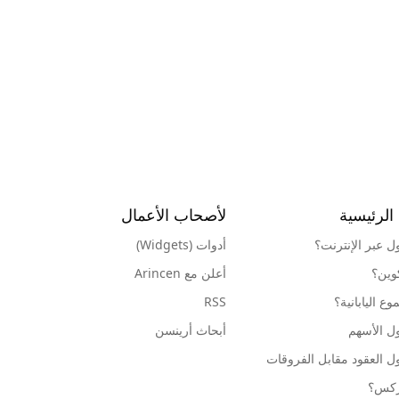
الرئيسية
لأصحاب الأعمال
ول عبر الإنترنت؟
أدوات (Widgets)
كوين؟
أعلن مع Arincen
ع اليابانية؟
RSS
ل الأسهم
أبحاث أرينسن
ل العقود مقابل الفروقات
وركس؟