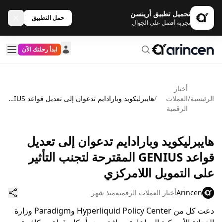
تحميل تطبيق أرينسن
حمل التطبيق
تجربة أفضل على الجوال
ابدأ رحلتك الآن
أخبار
الرئيسية
/
العملات
/
هايبرليكويد وبارادايم تدعوان إلى تعديل قواعد GENIUS المقترحة لتجنب التأثير على التمويل اللامركزي
الرقمية
هايبرليكويد وبارادايم تدعوان إلى تعديل
قواعد GENIUS المقترحة لتجنب التأثير
على التمويل اللامركزي
Arincen
أخبار العملات الرقمية
منذ شهر
دعت كل من Hyperliquid Policy Center وParadigm وزارة