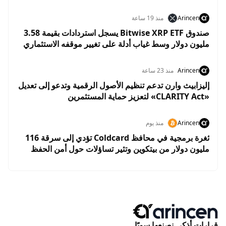
Arincen
منذ 19 ساعة
صندوق Bitwise XRP ETF يسجل استردادات بقيمة 3.58
مليون دولار وسط غياب أدلة على تغيير موقفه الاستثماري
من XRP
Arincen
منذ 23 ساعة
إليزابيث وارن تدعم تنظيم الأصول الرقمية وتدعو إلى تعديل
«CLARITY Act» لتعزيز حماية المستثمرين
Arincen
منذ يوم
ثغرة برمجية في محافظ Coldcard تؤدي إلى سرقة 116
مليون دولار من بيتكوين وتثير تساؤلات حول أمن الحفظ
الذاتي
قرارات أذكى نصنعها سويًا