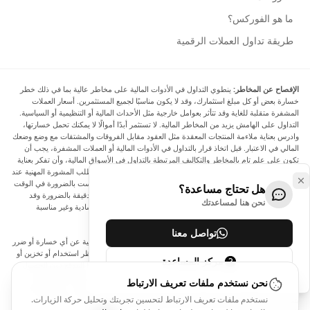
ما هو الفوركس؟
طريقة تداول العملات الرقمية
الإفصاح عن المخاطر:
ينطوي التداول في الأدوات المالية على مخاطر عالية بما في ذلك خطر
خسارة بعض أو كل مبلغ استثمارك، وقد لا يكون مناسبًا لجميع المستثمرين. أسعار العملات
المشفرة متقلبة للغاية وقد تتأثر بعوامل خارجية مثل الأحداث المالية أو التنظيمية أو السياسية.
التداول على الهامش يزيد من المخاطر المالية. لا تستثمر أبدًا أموالًا لا يمكنك تحمل خسارتها،
وادرس بعناية ملاءمة المنتجات المعقدة مثل العقود مقابل الفروقات والمشتقات مع وضع وضعك
المالي في الاعتبار. قبل اتخاذ قرار بالتداول في الأدوات المالية أو العملات المشفرة، يجب أن
تكون على علم تام بالمخاطر والتكاليف المرتبطة بالتداول في الأسواق المالية، وأن تفكر بعناية
في أهدافك الاستثمارية ومستوى خبرتك ورغبتك في المخاطرة، وأن تطلب المشورة المهنية عند
الحاجة. تود Arincen أن تذكرك بأن البيانات الواردة في هذا الموقع ليست بالضرورة في الوقت
هل تحتاج مساعدة؟
الفعلي وليست دقيقة. البيانات والأسعار الموجودة على الموقع ليست دقيقة بالضرورة وقد
نحن هنا لمساعدتك
تختلف عن السعر الفعلي في أي سوق معينة، مما يعني أن الأسعار إرشادية وغير مناسبة
لأغراض التداول.
تواصل معنا
لن يتحمل Arincen وأي مزود للبيانات الواردة في هذا الموقع المسؤولية عن أي خسارة أو ضرر
نتيجة لتداولك، أو اعتمادك على المعلومات الواردة في هذا الموقع. يحظر استخدام أو تخزين أو
مركز المساعدة
إعادة إنتاج أو عرض أو تعديل أو نقل أو توزيع البيانات الموجودة في هذا الموقع دون الحصول
على إذن كتابي صريح مسبق من Arincen و/أو مزود البيانات. جميع حقوق الملكية الفكرية
نحن نستخدم ملفات تعريف الارتباط
محفوظة من قبل مقدمي الخدمة و/أو البورصة التي تقدم البيانات الواردة في هذا الموقع. قد
نستخدم ملفات تعريف الارتباط لتحسين تجربتك وتحليل حركة الزيارات.
يتم تعويض Arincen من قبل المعلنين الذين يظهرون على الموقع، بناءً على تفاعلك مع