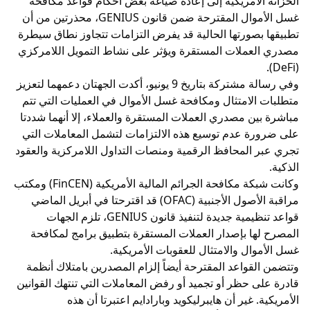
الخزانة الأمريكية إلى إعادة صياغة بعض أحكام قواعد مكافحة
غسل الأموال المقترحة ضمن قانون GENIUS، محذرتين من أن
تطبيقها بصورتها الحالية قد يفرض التزامات تتجاوز نطاق سيطرة
مصدري العملات المستقرة ويؤثر على نشاط التمويل اللامركزي
(DeFi).
وفي رسالة مشتركة بتاريخ 9 يونيو، أكدت الجهتان دعمهما لتعزيز
متطلبات الامتثال ومكافحة غسل الأموال في العمليات التي تتم
مباشرة بين مصدري العملات المستقرة والعملاء، إلا أنهما شددتا
على ضرورة عدم توسيع هذه الالتزامات لتشمل المعاملات التي
تجري عبر المحافظ الرقمية ومنصات التداول اللامركزية والعقود
الذكية.
وكانت شبكة مكافحة الجرائم المالية الأمريكية (FinCEN) ومكتب
مراقبة الأصول الأجنبية (OFAC) قد اقترحتا في أبريل الماضي
قواعد تنظيمية جديدة لتنفيذ قانون GENIUS، تلزم الجهات
المصرح لها بإصدار العملات المستقرة بتطبيق برامج لمكافحة
غسل الأموال والامتثال للعقوبات الأمريكية.
وتتضمن القواعد المقترحة أيضاً إلزام المصدرين بامتلاك أنظمة
قادرة على حظر أو تجميد أو رفض المعاملات التي تنتهك القوانين
الأمريكية. غير أن هايبرليكويد وبارادايم اعتبرتا أن هذه