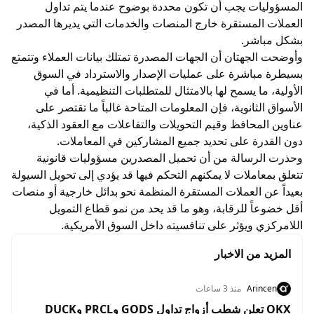
المسؤوليات يجب أن تكون محددة بوضوح عندما يتم تداول
العملات المستقرة خارج المنصات والخدمات التي يديرها المصدر
بشكل مباشر.
وأوضحت الجهتان أن الجهات المصدرة تمتلك بيانات العملاء وتتمتع
بسيطرة مباشرة على عمليات الإصدار والاسترداد في السوق
الأولية، ما يسمح لها بالامتثال للمتطلبات التنظيمية. أما في
الأسواق الثانوية، فإن المعلومات المتاحة غالباً ما تقتصر على
عناوين المحافظ وقيم التحويلات والتفاعلات مع العقود الذكية،
دون القدرة على تحديد جميع المشاركين في المعاملات.
وحذرت الرسالة من أن تحميل المصدرين مسؤوليات قانونية
تتعلق بمعاملات لا يمكنهم التحكم فيها قد يؤدي إلى تحويل السيولة
بعيداً عن العملات المستقرة المنظمة نحو بدائل خارجية أو منصات
أقل خضوعاً للرقابة، وهو ما قد يحد من نمو قطاع التمويل
اللامركزي ويؤثر على تنافسيته داخل السوق الأمريكية.
المزيد من الاخبار
Arincen
منذ 3 ساعات
OKX تعلن شطب أزواج تداول GODS وPRCL وDUCK