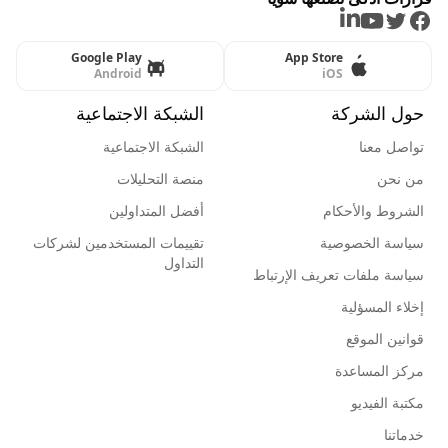
LinkedIn
Youtube
Twitter
Facebook
Google Play
App Store
Android
iOS
حول الشركة
الشبكة الاجتماعية
تواصل معنا
الشبكة الاجتماعية
من نحن
منصة التحليلات
الشروط والأحكام
أفضل المتداولين
سياسة الخصوصية
تقييمات المستخدمين لشركات
التداول
سياسة ملفات تعريف الإرتباط
إخلاء المسؤلية
قوانين الموقع
مركز المساعدة
مكتبة الفيديو
خدماتنا