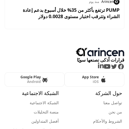
Arincen
منذ يوم
PUMP ترتفع بأكثر من 35% خلال أسبوع بدعم إعادة
الشراء وتترقب اختبار مستوى 0.0028 دولار
قرارات أذكى نصنعها سويًا
LinkedIn
Youtube
Twitter
Facebook
Google Play
App Store
Android
iOS
حول الشركة
الشبكة الاجتماعية
تواصل معنا
الشبكة الاجتماعية
من نحن
منصة التحليلات
الشروط والأحكام
أفضل المتداولين