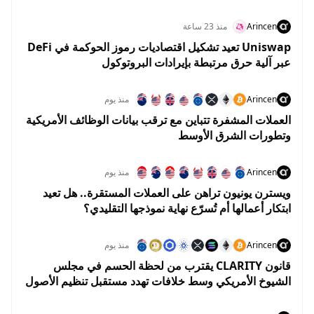
الذاتي
Arincen
منذ 23 ساعة
Uniswap تعيد تشكيل اقتصاديات رموز الحوكمة في DeFi
عبر آلية حرق مرتبطة بإيرادات البروتوكول
Arincen
منذ يوم
العملات المشفرة تتباين مع ترقب بيانات الوظائف الأمريكية
وتطورات الشرق الأوسط
Arincen
منذ يوم
ويسترن يونيون تراهن على العملات المستقرة.. هل تعيد
ابتكار أعمالها أم تُسرّع نهاية نموذجها التقليدي؟
Arincen
منذ يوم
قانون CLARITY يقترب من لحظة الحسم في مجلس
الشيوخ الأمريكي وسط خلافات تهدد مستقبل تنظيم الأصول
الرقمية