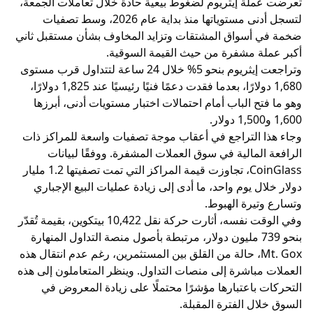
تعرضت عملة إيثريوم لضغوط بيعية حادة خلال تعاملات الجمعة،
لتسجل أدنى مستوياتها منذ بداية عام 2026، وسط تصفيات
ضخمة في أسواق المشتقات وتزايد المخاوف بشأن مستقبل ثاني
أكبر عملة مشفرة من حيث القيمة السوقية.
وتراجعت إيثريوم بنحو 5% خلال 24 ساعة لتتداول قرب مستوى
1,680 دولارًا، بعدما فقدت دعمًا فنيًا رئيسيًا عند 1,825 دولارًا،
وهو ما فتح الباب أمام احتمالات اختبار مستويات أدنى، أبرزها
1,600 و1,500 دولار.
وجاء هذا التراجع في أعقاب موجة تصفيات واسعة للمراكز ذات
الرافعة المالية في سوق العملات المشفرة. ووفقًا لبيانات
CoinGlass، تجاوزت قيمة المراكز التي تمت تصفيتها 1.2 مليار
دولار خلال يوم واحد، ما أدى إلى زيادة عمليات البيع الإجباري
وتسارع وتيرة الهبوط.
وفي الوقت نفسه، أثارت حركة نقل 10,422 بيتكوين، بقيمة تُقدّر
بنحو 739 مليون دولار، مرتبطة بأصول منصة التداول المنهارة
Mt. Gox، حالة من القلق بين المستثمرين، رغم عدم انتقال هذه
العملات مباشرة إلى منصات التداول. وينظر المتعاملون إلى هذه
التحركات باعتبارها مؤشرًا محتملًا على زيادة المعروض في
السوق خلال الفترة المقبلة.