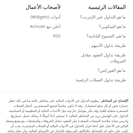
المقالات الرئيسية
لأصحاب الأعمال
ما هو التداول عبر الإنترنت؟
أدوات (Widgets)
ما هو البيتكوين؟
أعلن مع Arincen
ما هي الشموع اليابانية؟
RSS
طريقة تداول الأسهم
طريقة تداول العقود مقابل
الفروقات
ما هو الفوركس؟
طريقة تداول العملات الرقمية
الإفصاح عن المخاطر:
ينطوي التداول في الأدوات المالية على مخاطر عالية بما في ذلك خطر
خسارة بعض أو كل مبلغ استثمارك، وقد لا يكون مناسبًا لجميع المستثمرين. أسعار العملات
المشفرة متقلبة للغاية وقد تتأثر بعوامل خارجية مثل الأحداث المالية أو التنظيمية أو السياسية.
التداول على الهامش يزيد من المخاطر المالية. لا تستثمر أبدًا أموالًا لا يمكنك تحمل خسارتها،
وادرس بعناية ملاءمة المنتجات المعقدة مثل العقود مقابل الفروقات والمشتقات مع وضع وضعك
المالي في الاعتبار. قبل اتخاذ قرار بالتداول في الأدوات المالية أو العملات المشفرة، يجب أن
تكون على علم تام بالمخاطر والتكاليف المرتبطة بالتداول في الأسواق المالية، وأن تفكر بعناية