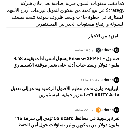
كما تلقت معنويات السوق ضربة إضافية بعد إعلان شركة
Strategy عن بيع كمية من بيتكوين لتمويل توزيعات أرباح الأسهم
الممتازة، في خطوة جاءت وسط ظروف سوقية تتسم بضعف
السيولة وارتفاع مستويات الحذر بين المستثمرين.
المزيد من الاخبار
Arincen
منذ 14 ساعة
صندوق Bitwise XRP ETF يسجل استردادات بقيمة 3.58
مليون دولار وسط غياب أدلة على تغيير موقفه الاستثماري
من XRP
Arincen
منذ 18 ساعة
إليزابيث وارن تدعم تنظيم الأصول الرقمية وتدعو إلى تعديل
«CLARITY Act» لتعزيز حماية المستثمرين
Arincen
منذ 22 ساعة
ثغرة برمجية في محافظ Coldcard تؤدي إلى سرقة 116
مليون دولار من بيتكوين وتثير تساؤلات حول أمن الحفظ