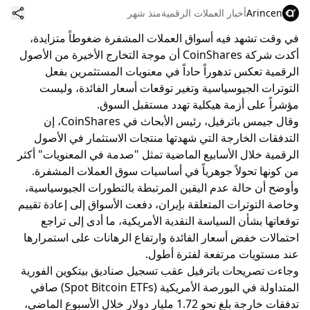
Arincen
أخبار العملات الرقمية
منذ شهر
في وقت تشهد فيه أسواق العملات المشفرة ضغوطاً متزايدة،
أكدت شركة CoinShares أن موجة التخارج الأخيرة من الأصول
الرقمية تعكس تدهوراً حاداً في معنويات المستثمرين بفعل
التوترات الجيوسياسية وتغير توقعات أسعار الفائدة، وليست
مؤشراً على أزمة هيكلية تهدد مستقبل السوق.
وقال جيمس باترفيل، رئيس الأبحاث في CoinShares، إن
التدفقات الخارجة التي شهدتها منتجات الاستثمار في الأصول
الرقمية خلال الأسابيع الماضية تمثل "صدمة في المعنويات" أكثر
من كونها تحولاً جوهرياً في أساسيات سوق العملات المشفرة.
وأوضح أن حالة عدم اليقين المرتبطة بالتطورات الجيوسياسية،
وخاصة التوترات المتعلقة بإيران، دفعت الأسواق إلى إعادة تقييم
توقعاتها بشأن السياسة النقدية الأمريكية، ما أدى إلى تراجع
احتمالات خفض أسعار الفائدة وارتفاع الرهانات على استمرارها
عند مستويات مرتفعة لفترة أطول.
وجاءت تصريحات باترفيل عقب تسجيل صناديق بيتكوين الفورية
المتداولة في البورصة الأمريكية (Spot Bitcoin ETFs) صافي
تدفقات خارجة بلغ نحو 1.72 مليار دولار خلال الأسبوع الماضي،