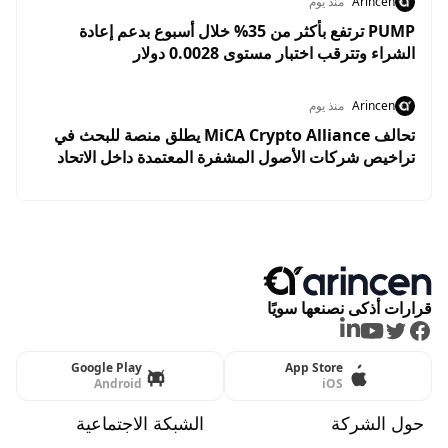
Arincen
منذ يوم
PUMP ترتفع بأكثر من 35% خلال أسبوع بدعم إعادة
الشراء وتترقب اختبار مستوى 0.0028 دولار
Arincen
منذ يوم
تحالف MiCA Crypto Alliance يطلق منصة للبحث في
تراخيص شركات الأصول المشفرة المعتمدة داخل الاتحاد
الأوروبي
قرارات أذكى نصنعها سويًا
LinkedIn
Youtube
Twitter
Facebook
Google Play
App Store
Android
iOS
حول الشركة
الشبكة الاجتماعية