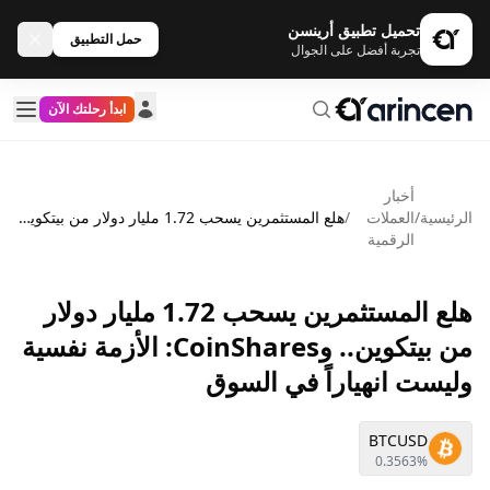
تحميل تطبيق أرينسن
حمل التطبيق
تجربة أفضل على الجوال
ابدأ رحلتك الآن
أخبار
الرئيسية
/
العملات
/
هلع المستثمرين يسحب 1.72 مليار دولار من بيتكوين.. وCoinShares: الأزمة نفسية وليست انهياراً في السوق
الرقمية
هلع المستثمرين يسحب 1.72 مليار دولار
من بيتكوين.. وCoinShares: الأزمة نفسية
وليست انهياراً في السوق
BTCUSD
0.3563%