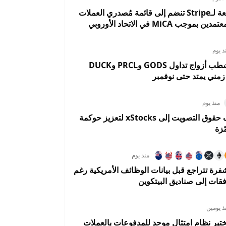
Bridge التابعة لـStripe تنضم إلى قائمة مُصدري العملات
وجب MiCA في الاتحاد الأوروبي
ذ يوم
OKX تعلن شطب أزواج تداول GODS وPRCL وDUCK
ني يمتد حتى نوفمبر
منذ يوم
كراكن تضيف حقوق التصويت إلى xStocks لتعزيز حوكمة
ّزة
منذ يوم
فرة تتراجع قبل بيانات الوظائف الأمريكية رغم
فقات إلى صناديق البيتكوين
ذ يومين
تبر نظام امتثال موحد للمدفوعات بالعملات