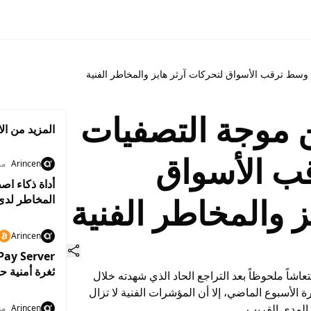
 من موجة التصفيات
المزيد من الا
ب الأسواق
Arincen
من
ز والمخاطر الفنية
المخاطر لدى
Arincen
ثغرة أمنية ح
ابعة لمنصة Hyperliquid انتعاشاً ملحوظاً بعد التراجع الحاد الذي شهدته خلال
لأسبوع الماضي، إلا أن المؤشرات الفنية لا تزال
المدى القريب.
Arincen
من