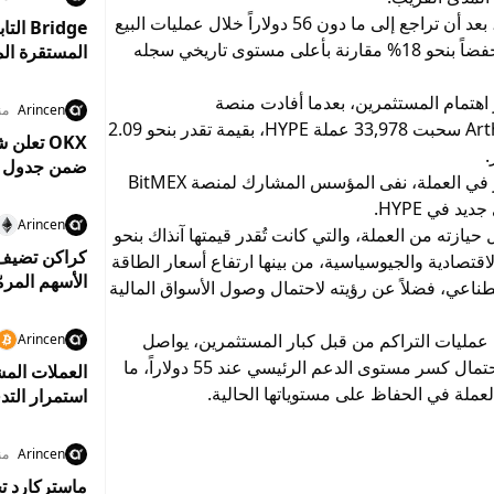
وارتفع سعر العملة إلى نحو 61.7 دولاراً في 8 يونيو، بعد أن تراجع إلى ما دون 56 دولاراً خلال عمليات البيع
المكثفة التي طالت السوق، فيما لا يزال السعر منخفضاً بنحو 18% مقارنة بأعلى مستوى تاريخي سجله
المستقرة المعتمدين بم
 اهتمام المستثمرين، بعدما أفادت منصة
Arincen
من
Lookonchain بأن محفظة مرتبطة بـ Arthur Hayes سحبت 33,978 عملة HYPE، بقيمة تقدر بنحو 2.09
ضمن جدول زم
ورغم تزايد التكهنات بشأن عودة هايز إلى الاستثمار في العملة، نفى المؤسس المشارك لمنصة BitMEX
د في HYPE.
Arincen
حيازته من العملة، والتي كانت تُقدر قيمتها آنذاك بنحو
لاقتصادية والجيوسياسية، من بينها ارتفاع أسعار الطاقة
الأسهم المرم
ناعي، فضلاً عن رؤيته لاحتمال وصول الأسواق المالية
عمليات التراكم من قبل كبار المستثمرين، يواصل
Arincen
المحللون مراقبة المؤشرات الفنية التي تحذر من احتمال كسر مستوى الدعم الرئيسي عند 55 دولاراً، ما
العملات المش
عملة في الحفاظ على مستوياتها الحالية.
استمرار التد
Arincen
من
ماستركارد تخ