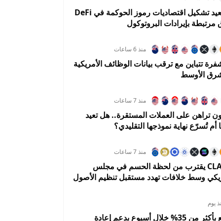
Uniswap تعيد تشكيل اقتصاديات رموز الحوكمة في DeFi
 مرتبطة بإيرادات البروتوكول
منذ 6 ساعات
فرة تتباين مع ترقب بيانات الوظائف الأمريكية
شرق الأوسط
منذ 7 ساعات
ن تراهن على العملات المستقرة.. هل تعيد
ا أم تُسرّع نهاية نموذجها التقليدي؟
منذ 7 ساعات
قانون CLARITY يقترب من لحظة الحسم في مجلس
ريكي وسط خلافات تهدد مستقبل تنظيم الأصول
ذ يوم
PUMP ترتفع بأكثر من 35% خلال أسبوع بدعم إعادة