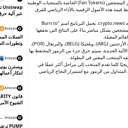
أعلنت شركة Chiliz إطلاق برنامج جديد لحرق رموز المشجعين (Fan Tokens) الخاصة بالمنتخبات الوطنية
قيمة هذه الأصول الرقمية بالأداء الرياضي للفرق
عبر آلية حرق
ووفقًا لبيان صحفي صدر في 11 يونيو واطلعت عليه crypto.news، يحمل البرنامج اسم "Burn to
Arincen
لمشجعين بشكل مباشر بناءً على النتائج التي تحققها
الم المقبلة.
العملات المش
وتطورات ال
ويشمل البرنامج رموز المشجعين الخاصة بمنتخبات الأرجنتين (ARG)، وبلجيكا (BELG)، والبرتغال (POR)،
SA)، واسكتلندا (SFA). وبموجب الآلية الجديدة، سيتم حرق جزء من الرموز المحتفظ بها
ه المنتخب المعني في البطولة.
Arincen
ًا كلما تقدم المنتخب إلى مراحل أكثر عمقًا في
ويسترن يونيو
لمتداول من الرموز مع استمرار النجاح الرياضي
ابتكار أعماله
Arincen
الشيوخ الأم
الرقمية
Arincen
من