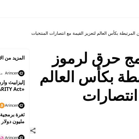
لمرتبطة بكأس العالم لتعزيز القيمة مع انتصارات المنتخبات
مج حرق لرموز
المزيد من الا
طة بكأس العالم
Arincen
منذ 48
إليزابيث وار
 انتصارات
«CLARITY Act» لتعزيز حماية المستثمرين
Arincen
مليون دولار 
الذاتي
Arincen