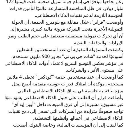
رغم نجاحها مؤخرًا في إتمام جولة تمويل ضخمة بلغت قيمتها 122
مليار دولار، في ظل المنافسة المتسارعة عالميًا لتأمين قدرات
الحوسبة اللازمة لدعم تقنيات الذكاء الاصطناعي.
وأوضحت "فراير"، خلال مقابلة مع بلومبرج الجمعة، أن الجولة
التمويلية الأخيرة منحت الشركة مرونة مالية كبيرة، مشيرة إلى
أن أي تحركات تمويلية مستقبلية ستعتمد على حجم الطلب ونمو
الإيرادات والتدفقات النقدية.
وكشفت المسؤولة التنفيذية أن عدد المستخدمين النشطين
أسبوعيًا لخدمة "شات جي بي تي" تجاوز 900 مليون مستخدم،
في مؤشر يعكس التوسع السريع لاعتماد أدوات الذكاء الاصطناعي
على مستوى الأفراد والشركات.
كما أوضحت أن عدد مستخدمي خدمة "كودكس" تخطى 4 ملايين
مستخدم، مؤكدة أن امتلاك قدرات حوسبة متقدمة أصبح يمثل
ميزة تنافسية حاسمة في سباق الذكاء الاصطناعي العالمي.
وأضافت فراير أن الطلب على حلول الذكاء الاصطناعي يشهد نموًا
غير مسبوق، مشيرة إلى أن فرق المبيعات داخل "أوبن إيه آي"
تواجه ضغوطًا متزايدة من الشركات التي تسعى إلى دمج تقنيات
الذكاء الاصطناعي في أعمالها وأنظمتها التشغيلية.
كما لفتت إلى أن المؤسسات المالية، وخاصة البنوك، أصبحت