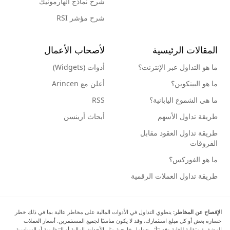
شرح نماذج الهارمونيك
شرح مؤشر RSI
المقالات الرئيسية
لأصحاب الأعمال
ما هو التداول عبر الإنترنت؟
أدوات (Widgets)
ما هو البيتكوين؟
أعلن مع Arincen
ما هي الشموع اليابانية؟
RSS
طريقة تداول الأسهم
أبحاث أرينسن
طريقة تداول العقود مقابل
الفروقات
ما هو الفوركس؟
طريقة تداول العملات الرقمية
الإفصاح عن المخاطر:
ينطوي التداول في الأدوات المالية على مخاطر عالية بما في ذلك خطر
خسارة بعض أو كل مبلغ استثمارك، وقد لا يكون مناسبًا لجميع المستثمرين. أسعار العملات
المشفرة متقلبة للغاية وقد تتأثر بعوامل خارجية مثل الأحداث المالية أو التنظيمية أو السياسية.