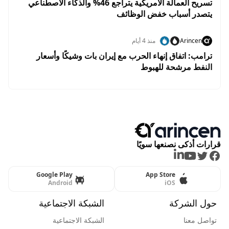
تسريح العمالة الأمريكية يتراجع 46% والذكاء الاصطناعي
يتصدر أسباب خفض الوظائف
Arincen
منذ 4 أيام
ترامب: اتفاق إنهاء الحرب مع إيران بات وشيكًا وأسعار
النفط مرشحة للهبوط
قرارات أذكى نصنعها سويًا
LinkedIn
Youtube
Twitter
Facebook
Google Play
App Store
Android
iOS
حول الشركة
الشبكة الاجتماعية
تواصل معنا
الشبكة الاجتماعية