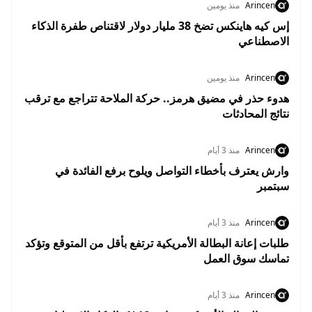
Arincen
منذ يومين
إس كيه هاينكس تضخ 38 مليار دولار لاقتناص طفرة الذكاء
الاصطناعي
Arincen
منذ يومين
هدوء حذر في مضيق هرمز.. حركة الملاحة تتراجع مع ترقب
نتائج المحادثات
Arincen
منذ 3 أيام
وارش يعترف بأخطاء التواصل ويلوح برفع الفائدة في
سبتمبر
Arincen
منذ 3 أيام
طلبات إعانة البطالة الأمريكية ترتفع بأقل من المتوقع وتؤكد
تماسك سوق العمل
Arincen
منذ 3 أيام