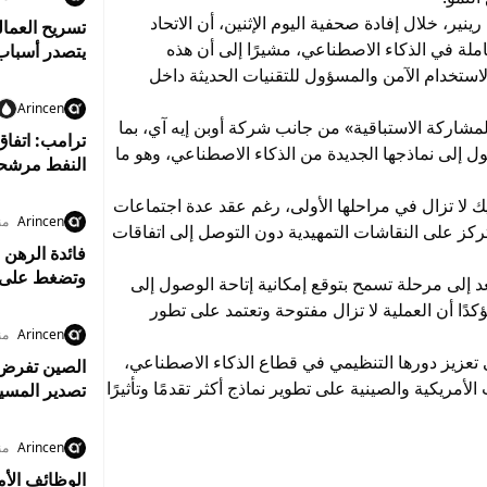
ير، خلال إفادة صحفية اليوم الإثنين، أن الاتحاد
ملة في الذكاء الاصطناعي، مشيرًا إلى أن هذه
يتصدر أسبا
استخدام الآمن والمسؤول للتقنيات الحديثة داخل
Arincen
مشاركة الاستباقية» من جانب شركة أوبن إيه آي، بما
ترامب: اتفاق
ل إلى نماذجها الجديدة من الذكاء الاصطناعي، وهو ما
النفط مرشحة
ك لا تزال في مراحلها الأولى، رغم عقد عدة اجتماعات
Arincen
من
 تتركز على النقاشات التمهيدية دون التوصل إلى اتفاقات
فائدة الرهن 
وتضغط على 
 إلى مرحلة تسمح بتوقع إمكانية إتاحة الوصول إلى
كدًا أن العملية لا تزال مفتوحة وتعتمد على تطور
Arincen
من
تعزيز دورها التنظيمي في قطاع الذكاء الاصطناعي،
أمريكية والصينية على تطوير نماذج أكثر تقدمًا وتأثيرًا
تصدير المسي
Arincen
من