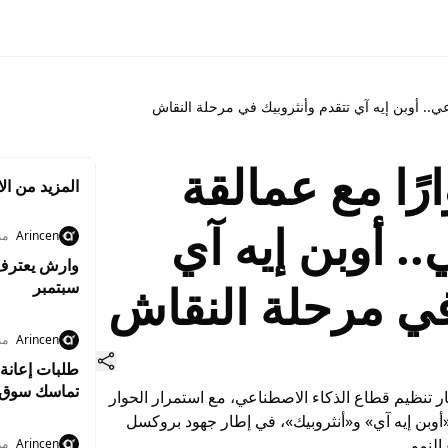
عي.. أوبن إيه آي تتقدم وأنثروبيك في مرحلة النقاش
ًا مع عمالقة
المزيد من الا
. أوبن إيه آي
Arincen
منذ 9
وارش يعترف ب
في مرحلة النقاش
سبتمبر
Arincen
منذ 7
طلبات إعانة 
تماسك سوق 
 تنظيم قطاع الذكاء الاصطناعي، مع استمرار الحوار
«أوبن إيه آي» و«أنثروبيك»، في إطار جهود بروكسل
لنمو.
Arincen
منذ 7