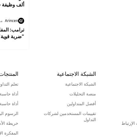
ألف وظيفة ف
Arincen
من
ترامب: المفا
"ضربة قوية"
الشبكة الاجتماعية
المنتجات
الشبكة الاجتماعية
تعلم التداو
منصة التحليلات
أداة حاسبة
أفضل المتداولين
أداة حاسبة
تقييمات المستخدمين لشركات
الرسوم البي
التداول
لإرتباط
خريطة الأ
المفكرة الإ