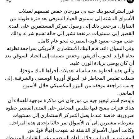
قرر استراتيجيو بنك جيه بي مورجان خفض تقييمهم لعملات
الأسواق الناشئة إلى مستوى الحياد السوقي بعد فترة طويلة من
التفاؤل، مرجعين ذلك إلى وصول تمركز المستثمرين على المدى
القصير إلى مستويات مرتفعة تشير إلى حالة تشبع شراء، وذلك
عقب موجة صعود قوية استمرت لنحو عام كامل.
وفي السياق ذاته، قام البنك الاستثماري الأمريكي بمراجعة نظرته
تجاه الراند الجنوب أفريقي، وخفض تصنيفه إلى الحياد السوقي بعد
أن كان يوصي بزيادة الوزن عليه.
وتأتي هذه الخطوة بعد سلسلة تعديلات أجراها البنك مؤخرًا،
شملت تقليص المخاطر في أسواق أوروبا الوسطى والشرقية، إلى
جانب مراجعة موقفه من البيزو المكسيكي خلال الأسبوع
الماضي.
وأوضح استراتيجيو جيه بي مورجان في مذكرة موجهة للعملاء أن
هناك فترات يصبح فيها تقليص المخاطر على المدى القصير خطوة
ضرورية، خاصة عندما يصل التمركز الاستثماري إلى مستويات
مفرطة، مشيرين إلى أن الأسواق تمر حاليًا بإحدى هذه المراحل.
وكانت أصول الأسواق الناشئة قد شهدت إقبالًا قويًا من
المستثمرين الدوليين خلال العام الماضي، رغم التقلبات المرتبطة