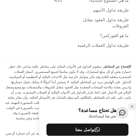
ما هي الشموع اليابانية؟
RSS
طريقة تداول الأسهم
طريقة تداول العقود مقابل
الفروقات
ما هو الفوركس؟
طريقة تداول العملات الرقمية
الإفصاح عن المخاطر:
ينطوي التداول في الأدوات المالية على مخاطر عالية بما في ذلك خطر
خسارة بعض أو كل مبلغ استثمارك، وقد لا يكون مناسبًا لجميع المستثمرين. أسعار العملات
المشفرة متقلبة للغاية وقد تتأثر بعوامل خارجية مثل الأحداث المالية أو التنظيمية أو السياسية.
التداول على الهامش يزيد من المخاطر المالية. لا تستثمر أبدًا أموالًا لا يمكنك تحمل خسارتها،
وادرس بعناية ملاءمة المنتجات المعقدة مثل العقود مقابل الفروقات والمشتقات مع وضع وضعك
المالي في الاعتبار. قبل اتخاذ قرار بالتداول في الأدوات المالية أو العملات المشفرة، يجب أن
تكون على علم تام بالمخاطر والتكاليف المرتبطة بالتداول في الأسواق المالية، وأن تفكر بعناية
في أهدافك الاستثمارية ومستوى خبرتك ورغبتك في المخاطرة، وأن تطلب المشورة المهنية عند
الحاجة. تود Arincen أن تذكرك بأن البيانات الواردة في هذا الموقع ليست بالضرورة في الوقت
هل تحتاج مساعدة؟
الفعلي وليست دقيقة. البيانات والأسعار الموجودة على الموقع ليست دقيقة بالضرورة وقد
نحن هنا لمساعدتك
تختلف عن السعر الفعلي في أي سوق معينة، مما يعني أن الأسعار إرشادية وغير مناسبة
لأغراض التداول.
تواصل معنا
لن يتحمل Arincen وأي مزود للبيانات الواردة في هذا الموقع المسؤولية عن أي خسارة أو ضرر