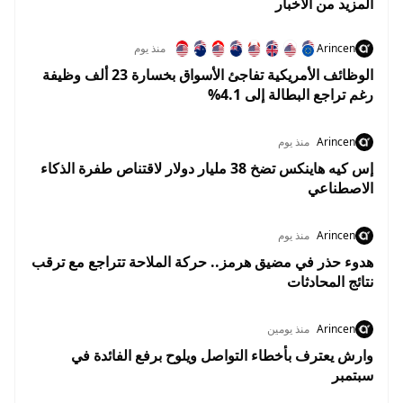
المزيد من الاخبار
Arincen
منذ يوم
الوظائف الأمريكية تفاجئ الأسواق بخسارة 23 ألف وظيفة
رغم تراجع البطالة إلى 4.1%
Arincen
منذ يوم
إس كيه هاينكس تضخ 38 مليار دولار لاقتناص طفرة الذكاء
الاصطناعي
Arincen
منذ يوم
هدوء حذر في مضيق هرمز.. حركة الملاحة تتراجع مع ترقب
نتائج المحادثات
Arincen
منذ يومين
وارش يعترف بأخطاء التواصل ويلوح برفع الفائدة في
سبتمبر