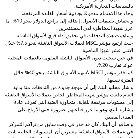
بالسياسات التجارية الأمريكية.
وجاء هذا الاهتمام مدفوعًا بجاذبية أسعار الفائدة المرتفعة،
وانخفاض تقييمات الأصول، إضافة إلى تراجع الدولار بنحو 10%، ما
عزز شهية المخاطرة لدى المستثمرين.
وساهمت هذه التدفقات في تحقيق أداء قوي لأسواق الناشئة،
حيث ارتفع مؤشر MSCI لعملات الأسواق الناشئة بنحو 7.5% خلال
الاثني عشر شهرًا الماضية.
في حين سجلت ديون الأسواق الناشئة المقومة بالعملات المحلية
عوائد تقارب 20%.
كما قفز مؤشر MSCI لأسهم الأسواق الناشئة بنحو 40% خلال
الفترة نفسها.
وأشار محللو البنك إلى أن موجة جديدة من التدفقات منذ بداية
العام دفعت مؤشر شهية المخاطر الخاص بعملات الأسواق الناشئة
إلى مستويات مرتفعة للغاية، متجاوزة العتبة التي تُعرف عادة
بإشارة البيع، وهو ما عزز قناعتهم بضرورة جني الأرباح على
المدى القصير.
وأضافوا أن البنك كان قد حذر في وقت سابق من تراكم التمركز
في عملات الأسواق الناشئة، معتبرين أن المستويات الحالية باتت