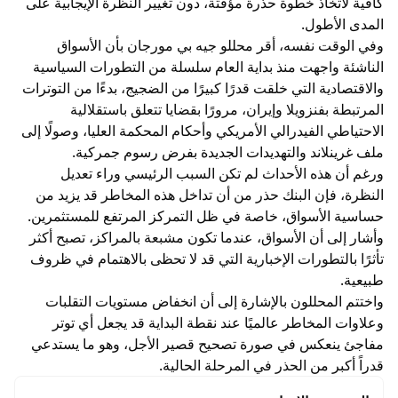
كافية لاتخاذ خطوة حذرة مؤقتة، دون تغيير النظرة الإيجابية على
المدى الأطول.
وفي الوقت نفسه، أقر محللو جيه بي مورجان بأن الأسواق
الناشئة واجهت منذ بداية العام سلسلة من التطورات السياسية
والاقتصادية التي خلقت قدرًا كبيرًا من الضجيج، بدءًا من التوترات
المرتبطة بفنزويلا وإيران، مرورًا بقضايا تتعلق باستقلالية
الاحتياطي الفيدرالي الأمريكي وأحكام المحكمة العليا، وصولًا إلى
ملف غرينلاند والتهديدات الجديدة بفرض رسوم جمركية.
ورغم أن هذه الأحداث لم تكن السبب الرئيسي وراء تعديل
النظرة، فإن البنك حذر من أن تداخل هذه المخاطر قد يزيد من
حساسية الأسواق، خاصة في ظل التمركز المرتفع للمستثمرين.
وأشار إلى أن الأسواق، عندما تكون مشبعة بالمراكز، تصبح أكثر
تأثرًا بالتطورات الإخبارية التي قد لا تحظى بالاهتمام في ظروف
طبيعية.
واختتم المحللون بالإشارة إلى أن انخفاض مستويات التقلبات
وعلاوات المخاطر عالميًا عند نقطة البداية قد يجعل أي توتر
مفاجئ ينعكس في صورة تصحيح قصير الأجل، وهو ما يستدعي
قدراً أكبر من الحذر في المرحلة الحالية.