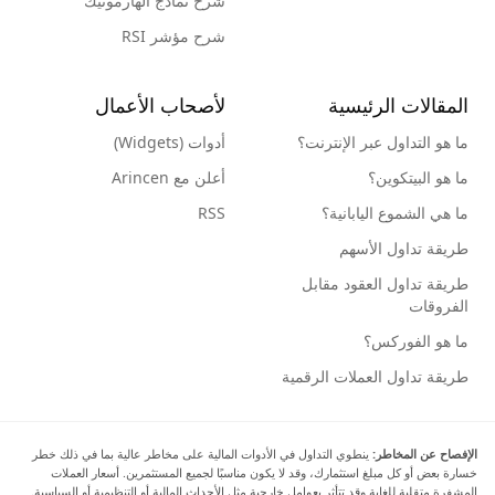
شرح نماذج الهارمونيك
شرح مؤشر RSI
المقالات الرئيسية
لأصحاب الأعمال
ما هو التداول عبر الإنترنت؟
أدوات (Widgets)
ما هو البيتكوين؟
أعلن مع Arincen
ما هي الشموع اليابانية؟
RSS
طريقة تداول الأسهم
طريقة تداول العقود مقابل
الفروقات
ما هو الفوركس؟
طريقة تداول العملات الرقمية
الإفصاح عن المخاطر:
ينطوي التداول في الأدوات المالية على مخاطر عالية بما في ذلك خطر
خسارة بعض أو كل مبلغ استثمارك، وقد لا يكون مناسبًا لجميع المستثمرين. أسعار العملات
المشفرة متقلبة للغاية وقد تتأثر بعوامل خارجية مثل الأحداث المالية أو التنظيمية أو السياسية.