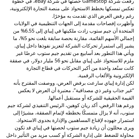
رفعت شركة GameStop حصتها في شركة eBay، في خطوة
تعكس تمسكها بخطط الاستحواذ على منصة التجارة الإلكترونية،
رغم رفض العرض الذي تقدمت به مؤخرًا.
وأظهرت إفصاحات مقدمة إلى الجهات التنظيمية في الولايات
المتحدة أن جيم ستوب زادت ملكيتها في إيباي إلى 6.55% من
إجمالي الأسهم القائمة، مقارنة بحصة سابقة بلغت نحو 5%، ما
يشير إلى استمرار تحركات الشركة لتعزيز نفوذها داخل إيباي.
ويأتي هذا التطور بعد أسابيع من تقديم جيم ستوب عرضًا غير
ملزم للاستحواذ على إيباي مقابل نحو 56 مليار دولار، في صفقة
كانت ستُعد واحدة من أكبر التحركات في قطاع التجارة
الإلكترونية والألعاب الرقمية.
لكن إدارة إيباي سارعت برفض العرض، ووصفت المقترح بأنه
“غير جذاب وغير ذي مصداقية”، معتبرة أن العرض لا يعكس
القيمة الحقيقية للشركة أو مستقبل أعمالها.
ورغم هذا الرفض، أكد ريان كوهين، الرئيس التنفيذي لشركة جيم
ستوب، أنه لا يزال متمسكًا بخططه لإتمام الصفقة، مشيرًا إلى
استمرار جهوده لإقناع المساهمين والإدارة بجدوى الاستحواذ.
ويرى محللون أن زيادة جيم ستوب لحصتها في إيباي قد تكون
محاولة للضغط على إدارة الشركة أو كسب مزيد من التأثير داخل