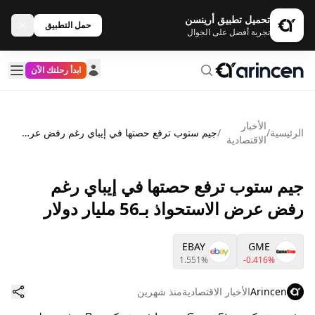
تحميل تطبيق أرينسن
حمل التطبيق
تجربة أفضل على الجوال
ابدأ رحلتك الآن
الأخبار
الرئيسية
/
/
جيم ستوب ترفع حصتها في إيباي رغم رفض عرض الاستحواذ بـ56 مليار دولار
الاقتصادية
جيم ستوب ترفع حصتها في إيباي رغم
رفض عرض الاستحواذ بـ56 مليار دولار
EBAY
GME
1.551%
-0.416%
Arincen
الأخبار الاقتصادية
منذ شهرين