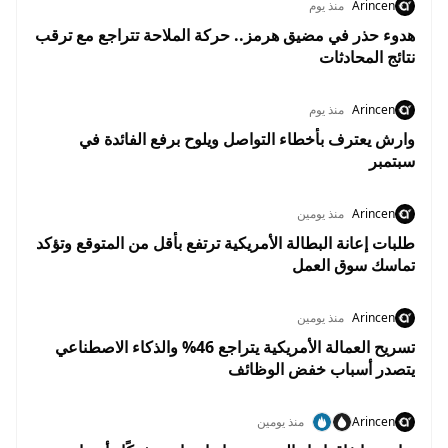
Arincen
منذ يوم
هدوء حذر في مضيق هرمز.. حركة الملاحة تتراجع مع ترقب
نتائج المحادثات
Arincen
منذ يوم
وارش يعترف بأخطاء التواصل ويلوح برفع الفائدة في
سبتمبر
Arincen
منذ يومين
طلبات إعانة البطالة الأمريكية ترتفع بأقل من المتوقع وتؤكد
تماسك سوق العمل
Arincen
منذ يومين
تسريح العمالة الأمريكية يتراجع 46% والذكاء الاصطناعي
يتصدر أسباب خفض الوظائف
Arincen
منذ يومين